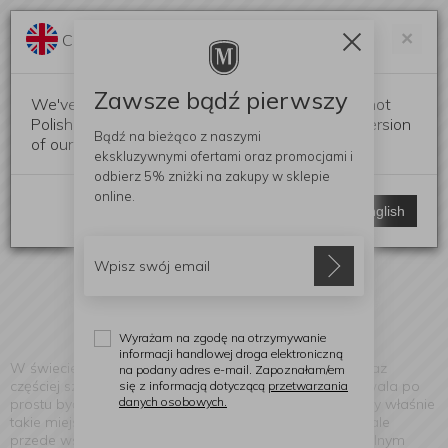
Darmowa dostawa od 299 zł
Zam
×
Change language?
0
0
Zawsze bądź pierwszy
We've detected that your browser language is not
Polish. Would you like to switch to the English version
Bądź na bieżąco z naszymi
of our website?
ekskluzywnymi ofertami
oraz promocjami i
Essenza
odbierz
5% zniżki
na zakupy w sklepie
(Znaleziono produktów: 1482)
online.
Stay here
Switch to English
Wyrażam na zgodę na otrzymywanie
informacji handlowej droga elektroniczną
W świecie pełnym bodźców i nieustannego tempa, coraz
na podany adres e-mail. Zapoznałam/em
częściej szukamy przestrzeni, która koi, uspokaja i pozwala po
się z informacją dotyczącą
przetwarzania
danych osobowych.
prostu być sobą.
Essenza Home
od ponad 30 lat tworzy właśnie
takie miejsce – dom, który nie tylko zachwyca estetyką, ale
przede wszystkim otula zmysły miękkością tkanin, subtelnym