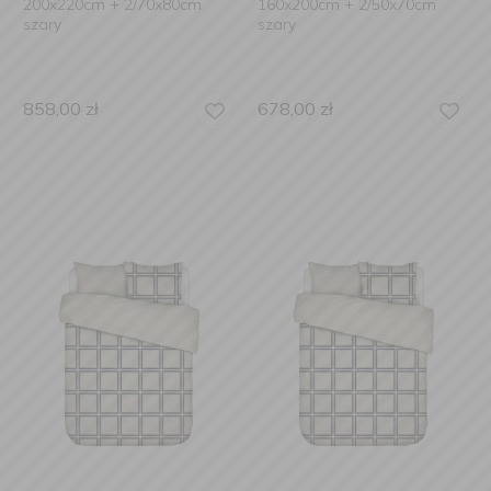
200x220cm + 2/70x80cm
160x200cm + 2/50x70cm
szary
szary
858,00
zł
678,00
zł