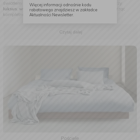
światłem i wyrafinowaną harmonią. To marka, która łączy
Więcej informacji odnośnie kodu
luksus
,
wygodę
,
naturę
i
zrównoważony rozwój
, tworząc
rabatowego znajdziesz w zakładce
kompletne doświadczenie piękna na co dzień.
Aktualności Newsletter.
Czytaj dalej
Pościele