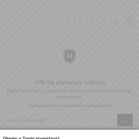
1
2
3
4
5
-5% na pierwsze zakupy
Bądź na bieżąco z naszymi ekskluzywnymi ofertami oraz
promocjami.
Szczegóły odnośnie newslettera
znajdziesz tutaj.
Dbamy o Twoją prywatność