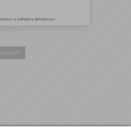
ch danych
"Zapytanie
jdziesz w zakładce Aktualności
WIĄZKOWE
iadomość