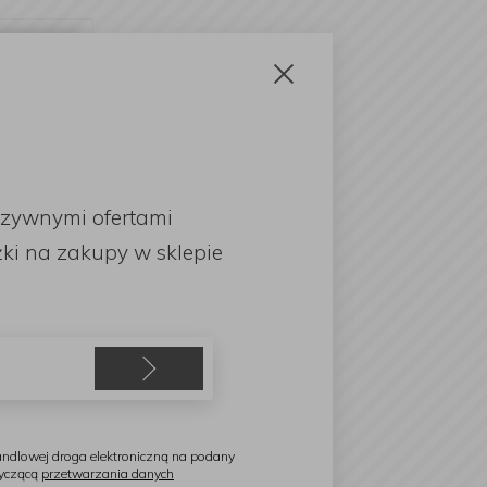
Zamknij
×
ke to
uzywnymi ofertami
English
ki
na zakupy w sklepie
ndlowej droga elektroniczną na podany
tyczącą
przetwarzania danych
walik, D.