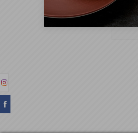
Kowalik 
osobowych
o produkt