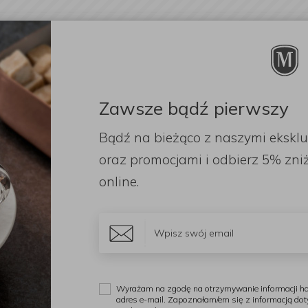
E O PRODUKT:
nge language?
ES DO KAWY PERFECTION 680L AUTOMATYCZNY
etected that your browser language is not Polish. Would you li
:
*
to the English version of our website?
Zawsze bądź pierwszy
Bądź na bieżąco z naszymi ekskl
Stay here
Switch to 
oraz promocjami i odbierz
5% zniż
ADOMOŚCI:
*
online.
RAZKA:
*
Wyrażam na zgodę na otrzymywanie informacji ha
adres e-mail. Zapoznałam/em się z informacją do
m zgodę na przetwarzanie przez Firmę Handlową "Kowalik" K. Ko