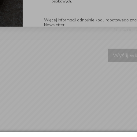
osobowych.
Sp. J. z siedzibą przy ul. Słowiańskiej 22, 64-100 Leszno moi
 w celu udzielenia odpowiedzi na zadanie pytanie w formularzu 
". Więcej informacji
Polityka prywatności
.
Więcej informacji odnośnie kodu rabatowego zna
Newsletter.
*
POLA OBO
Wyślij w