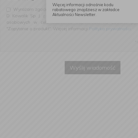
Więcej informacji odnośnie kodu
Wyrażam zgodę na przetwarzanie przez Firmę Handlową "Ko
rabatowego znajdziesz w zakładce
Aktualności Newsletter.
D. Kowalik Sp. J. z siedzibą przy ul. Słowiańskiej 22, 64-100
osobowych w celu udzielenia odpowiedzi na zadanie pyt
"Zapytanie o produkt". Więcej informacji
Polityka prywatności
.
*
Wyślij wiadomość