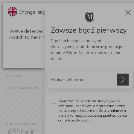
Change language?
PYTANIE O PRODUKT:
MISECZKA BOTANIC GARDEN BIRDS 15CM SCA
Zawsze bądź pierwszy
We've detected that your browser language is not Polish. 
(II GATUNEK)
switch to the English version of our website?
Bądź na bieżąco z naszymi
ekskluzywnymi ofertami
oraz promocjami i
NADAWCA:
*
odbierz
5% zniżki
na zakupy w sklepie
Stay here
online.
E-MAIL:
*
TELEFON:
TREŚĆ WIADOMOŚCI:
*
Wyrażam na zgodę na otrzymywanie
informacji handlowej droga elektroniczną
na podany adres e-mail. Zapoznałam/em
się z informacją dotyczącą
przetwarzania
danych osobowych.
KOD Z OBRAZKA:
*