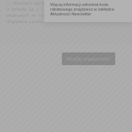
Wyrażam zgodę na przetwarzanie przez Firmę Handlową "Ko
Więcej informacji odnośnie kodu
D. Kowalik Sp. J. z siedzibą przy ul. Słowiańskiej 22, 64-100
rabatowego znajdziesz w zakładce
Aktualności Newsletter.
osobowych w celu udzielenia odpowiedzi na zadanie pyt
"Zapytanie o produkt". Więcej informacji
Polityka prywatności
.
*
Wyślij wiadomość