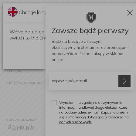
Change language?
PYTANIE O PRODUKT:
KUBEK BOTANIC GARDEN 260ML PIWONIA (II G
Zawsze bądź pierwszy
We've detected that your browser language is not Polish. 
switch to the English version of our website?
Bądź na bieżąco z naszymi
NADAWCA:
*
ekskluzywnymi ofertami
oraz promocjami i
odbierz
5% zniżki
na zakupy w sklepie
Stay here
E-MAIL:
*
online.
TELEFON:
TREŚĆ WIADOMOŚCI:
*
Wyrażam na zgodę na otrzymywanie
informacji handlowej droga elektroniczną
na podany adres e-mail. Zapoznałam/em
się z informacją dotyczącą
przetwarzania
KOD Z OBRAZKA:
*
danych osobowych.