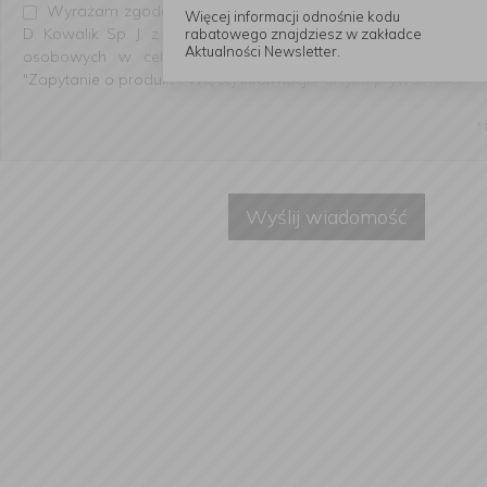
Wyrażam zgodę na przetwarzanie przez Firmę Handlową "Ko
Więcej informacji odnośnie kodu
D. Kowalik Sp. J. z siedzibą przy ul. Słowiańskiej 22, 64-100
rabatowego znajdziesz w zakładce
Aktualności Newsletter.
osobowych w celu udzielenia odpowiedzi na zadanie pyt
"Zapytanie o produkt". Więcej informacji
Polityka prywatności
.
*
Wyślij wiadomość