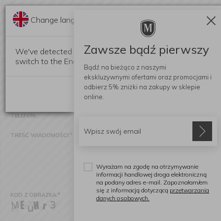
Change language?
PYTANIE O PRODUKT:
PATELNIA GENEVA 3-PLY 28CM
Zawsze bądź pierwszy
We've detected that your browser language is not Polish. 
switch to the English version of our website?
Bądź na bieżąco z naszymi
NADAWCA:
*
ekskluzywnymi ofertami
oraz promocjami i
odbierz
5% zniżki
na zakupy w sklepie
Stay here
E-MAIL:
*
online.
TELEFON:
TREŚĆ WIADOMOŚCI:
*
Wyrażam na zgodę na otrzymywanie
informacji handlowej droga elektroniczną
na podany adres e-mail. Zapoznałam/em
się z informacją dotyczącą
przetwarzania
KOD Z OBRAZKA:
*
danych osobowych.