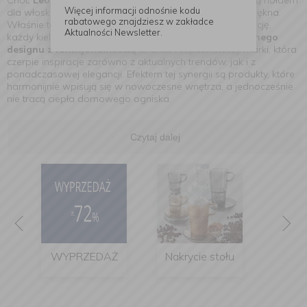
Choć
Leonardo
to marka niemiecka, jej nazwa i duch są hołdem
Więcej informacji odnośnie kodu
dla włoskiego stylu życia – pełnego radości, lekkości i piękna.
rabatowego znajdziesz w zakładce
Właśnie ta filozofia przenika każdy projekt, każdą kolekcję,
Aktualności Newsletter.
każdy kieliszek i każdą filiżankę.
Połączenie innowacyjnego
designu z funkcjonalnością
to znak rozpoznawczy marki, która
czerpie inspiracje zarówno z aktualnych trendów, jak i z
ponadczasowej elegancji. Efektem tej synergii są produkty, które
harmonijnie wpisują się w nowoczesne wnętrza, a jednocześnie
nie tracą ciepła domowego ogniska.
Czytaj dalej
WYPRZEDAŻ
Nakrycie stołu
Kuchnia