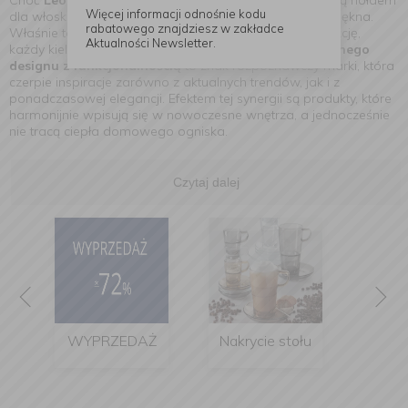
Choć
Leonardo
to marka niemiecka, jej nazwa i duch są hołdem
Więcej informacji odnośnie kodu
dla włoskiego stylu życia – pełnego radości, lekkości i piękna.
rabatowego znajdziesz w zakładce
Właśnie ta filozofia przenika każdy projekt, każdą kolekcję,
Aktualności Newsletter.
każdy kieliszek i każdą filiżankę.
Połączenie innowacyjnego
designu z funkcjonalnością
to znak rozpoznawczy marki, która
czerpie inspiracje zarówno z aktualnych trendów, jak i z
ponadczasowej elegancji. Efektem tej synergii są produkty, które
harmonijnie wpisują się w nowoczesne wnętrza, a jednocześnie
nie tracą ciepła domowego ogniska.
Czytaj dalej
WYPRZEDAŻ
Nakrycie stołu
K