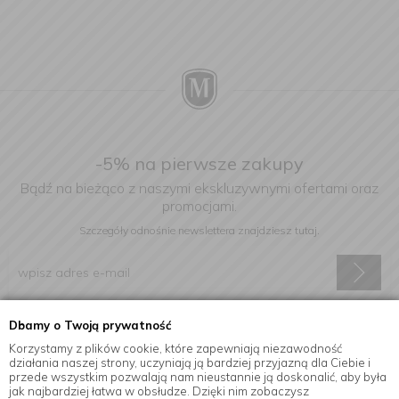
-5% na pierwsze zakupy
Bądź na bieżąco z naszymi ekskluzywnymi ofertami oraz
promocjami.
Szczegóły odnośnie newslettera
znajdziesz tutaj.
Dbamy o Twoją prywatność
Wyrażam zgodę na otrzymywanie informacji handlowej drogą
elektroniczną na podany adres e-mail.
Korzystamy z plików cookie, które zapewniają niezawodność
działania naszej strony, uczyniają ją bardziej przyjazną dla Ciebie i
przede wszystkim pozwalają nam nieustannie ją doskonalić, aby była
jak najbardziej łatwa w obsłudze. Dzięki nim zobaczysz