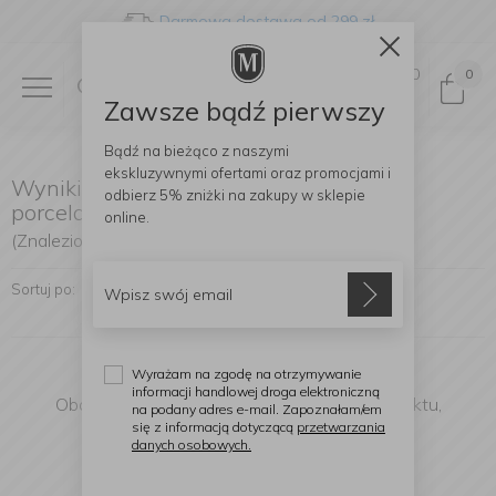
Darmowa dostawa od 299 zł
0
0
Zawsze bądź pierwszy
Bądź na bieżąco z naszymi
ekskluzywnymi ofertami
oraz promocjami i
Wyniki wyszukiwania: KitchenAid
odbierz
5% zniżki
na zakupy w sklepie
porcelanowy
online.
(Znaleziono produktów: 0)
Sortuj po:
Wyrażam na zgodę na otrzymywanie
informacji handlowej droga elektroniczną
Obawiamy się, że nie mogliśmy znaleźć produktu,
na podany adres e-mail. Zapoznałam/em
którego szukasz.
się z informacją dotyczącą
przetwarzania
danych osobowych.
Co teraz możesz zrobić?