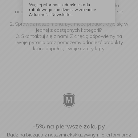
Więcej informacji odnośnie kodu
1. Upewnij się, że wyszukiwana fraza została
rabatowego znajdziesz w zakładce
napisana poprawnie - każdemu może zdarzyć się
Aktualności Newsletter.
błąd.
2. Sprawdź nasze menu, być może produkt kryje się w
jednej z dostępnych kategorii?
3. Skontaktuj się z nami. Z chęcią odpowiemy na
Twoje pytania oraz pomożemy odnaleźć produkty,
które dopełnią Twoje cztery kąty.
-5% na pierwsze zakupy
Bądź na bieżąco z naszymi ekskluzywnymi ofertami oraz