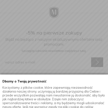
-5% na pierwsze zakupy
Bądź na bieżąco z naszymi ekskluzywnymi ofertami oraz
promocjami.
Szczegóły odnośnie newslettera
znajdziesz tutaj.
Wyrażam zgodę na otrzymywanie informacji handlowej drogą
Dbamy o Twoją prywatność
elektroniczną na podany adres e-mail.
Korzystamy z plików cookie, które zapewniają niezawodność
działania naszej strony, uczyniają ją bardziej przyjazną dla Ciebie i
przede wszystkim pozwalają nam nieustannie ją doskonalić, aby była
jak najbardziej łatwa w obsłudze. Dzięki nim zobaczysz
Informacje
spersonalizowane treści i reklamy, a my będziemy mogli udoskonalać
naszą ofertę. Jeśli nie wyrazisz zgody na pliki cookie do celów