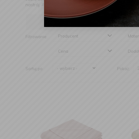
nastrój. Albo… po prostu taki, w który aż chce się wtulić.
Producent
Mater
Filtrowanie:
Cena
Doda
Sortuj po:
Pokaż: