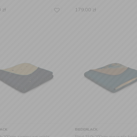
0
zł
179,00
zł
LACK
BIEDERLACK
0x200cm czarny we wzór
Pled 150x200cm we wzór kos