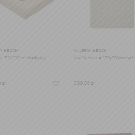
OY & BOCH
VILLEROY & BOCH
e 150x200cm piaskowy
Koc Socculent 150x200cm be
0
zł
399,00
zł