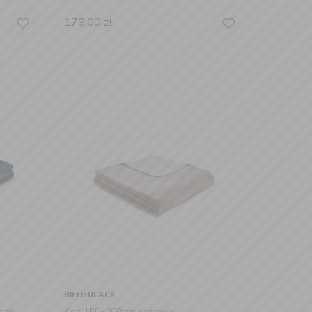
179,00
zł
BIEDERLACK
mos
Koc 150x200cm różowy