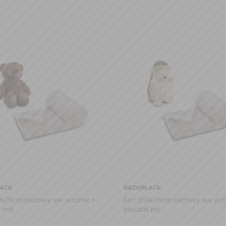
LACK
BIEDERLACK
0x75cm beżowy we wzorek +
Koc 100x75cm beżowy we wzo
 miś
pluszak jeż