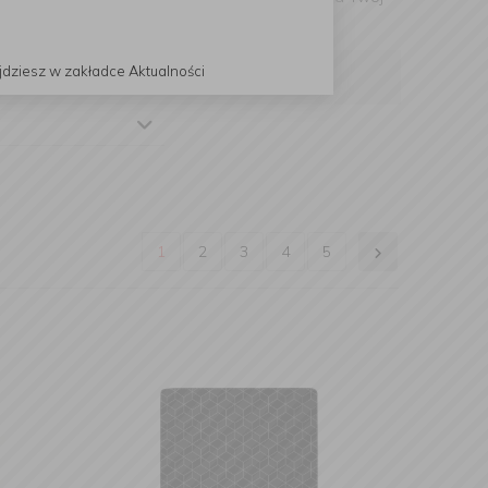
jdziesz w zakładce Aktualności
1
2
3
4
5