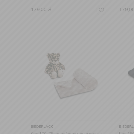
179,00
zł
179,0
BIEDERLACK
BIEDER
Koc 100x75cm beżowy we wzorek +
Koc 15