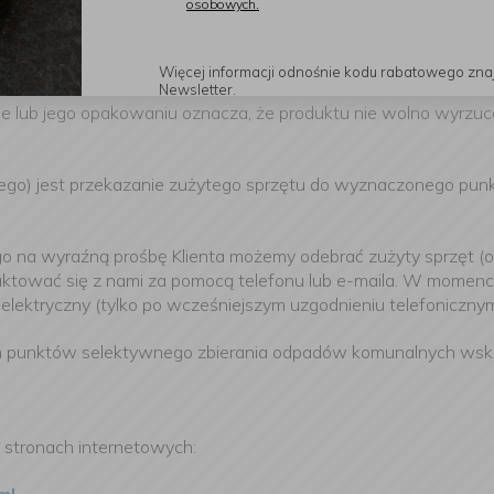
osobowych.
Więcej informacji odnośnie kodu rabatowego zna
Newsletter.
cie lub jego opakowaniu oznacza, że produktu nie wolno wyrz
) jest przekazanie zużytego sprzętu do wyznaczonego punktu
a wyraźną prośbę Klienta możemy odebrać zużyty sprzęt (o ile
aktować się z nami za pomocą telefonu lub e-maila. W momenci
elektryczny (tylko po wcześniejszym uzgodnieniu telefoniczny
h punktów selektywnego zbierania odpadów komunalnych wskaz
 stronach internetowych: