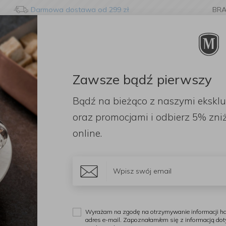
Darmowa dostawa od 299 zł
BR
Zawsze bądź pierwszy
ORACJE
ZAPACHY
DODATKI
OGRÓD
PR
Bądź na bieżąco z naszymi ekskl
oraz promocjami i odbierz
5% zniż
online.
yniamy się do ochrony naturalnego środowiska, a tym samym do
Wyrażam na zgodę na otrzymywanie informacji ha
adres e-mail. Zapoznałam/em się z informacją do