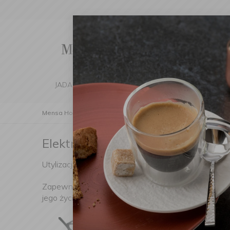
JADALNIA
KUCHNIA
DOM
DEK
Mensa Home
Elektroodpady
Elektroodpady
Utylizacja odpadów sprzętu elektrycznego
Zapewniając właściwą utylizację urządzeń, przycz
jego życia.