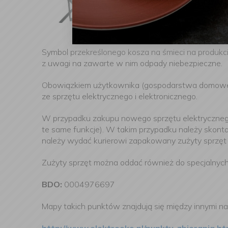
Symbol przekreślonego kosza na śmieci na produk
z uwagi na zawarte w nim odpady niebezpieczne.
Obowiązkiem użytkownika (gospodarstwa domowego
ze sprzętu elektrycznego i elektronicznego.
W przypadku zakupu nowego sprzętu elektrycznego n
te same funkcje). W takim przypadku należy skont
należy wydać kurierowi zapakowany zużyty sprzęt 
Zużyty sprzęt można oddać również do specjalnyc
BDO:
0004976697
Mapy takich punktów znajdują się między innymi na