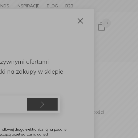
ANDS
INSPIRACJE
BLOG
B2B
0
Zaloguj się
OMOCJE
uzywnymi ofertami
ki
na zakupy w sklepie
 poprawy stanu zdrowia człowieka oraz jakości
ndlowej droga elektroniczną na podany
tyczącą
przetwarzania danych