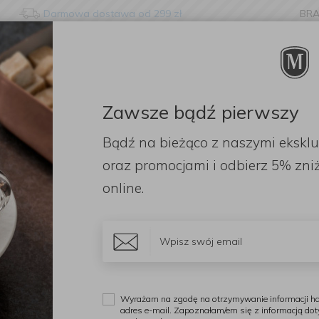
Darmowa dostawa od 299 zł
BR
nge language?
etected that your browser language is not Polish. Would you li
to the English version of our website?
Zawsze bądź pierwszy
ORACJE
ZAPACHY
DODATKI
OGRÓD
PR
Bądź na bieżąco z naszymi ekskl
Stay here
Switch to 
oraz promocjami i odbierz
5% zniż
online.
Wyrażam na zgodę na otrzymywanie informacji ha
ajwyższej jakości
akcesoria kuchenne
i
łazienkowe
. Produkty
WEN
adres e-mail. Zapoznałam/em się z informacją do