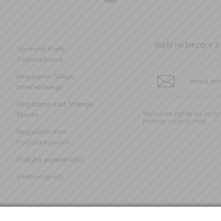
Bądź na bieżąco z
Sprawdź Kartę
Podarunkową
Regulamin Sklepu
Internetowego
Regulamin Kart Stałego
Wyrażam zgodę na otrzym
Klienta
podany adres e-mail.
Regulamin Kart
Podarunkowych
Polityka prywatności
Elektroodpady