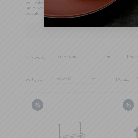
pomysłowymi rozwiązaniami, które na nowo redefiniują
pierwszy produkt na rynek - a mianowicie metalizowaną
popularność i stworzyła mocne fundamenty firmy oraz fi
Kategoria
Podka
Filtrowanie:
Sortuj po:
Pokaż: