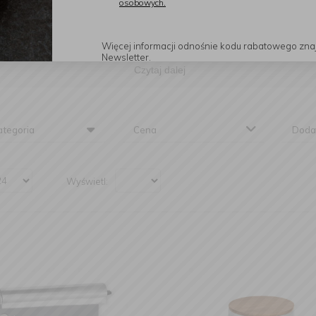
osobowych.
 artykuły gospodarstwa domowego. Pod koniec lat pięćdziesiątych 
 deskę do prasowania, która na tamte czasy była czymś całkowicie 
lozofię, która objawia się po dziś dzień we wszystkich ich produkta
Więcej informacji odnośnie kodu rabatowego zna
Newsletter.
Czytaj dalej
tegoria
Cena
Doda
Wyświetl: