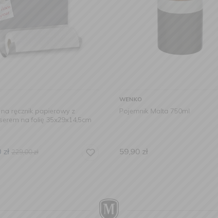
WENKO
na ręcznik papierowy z
Pojemnik Malta 750ml
serem na folię 35x29x14,5cm
0
zł
59,90
zł
229,00
zł