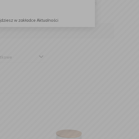
ubiegłego wieku, firma
WENKO
wypuściła swój
nowym. Produkt ten przyniósł firmie niezwykłą
ch.
jdziesz w zakładce Aktualności
tkowe