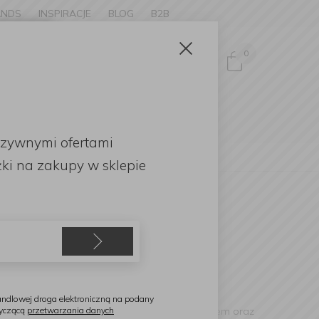
ANDS
INSPIRACJE
BLOG
B2B
Zamknij
×
0
Zaloguj się
ke to
OMOCJE
uzywnymi ofertami
English
ki
na zakupy w sklepie
ndlowej droga elektroniczną na podany
KO
charakteryzują się ponadczasowym designem oraz
tyczącą
przetwarzania danych