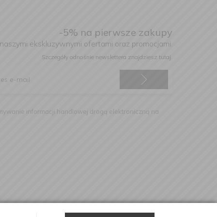
-5% na pierwsze zakupy
 naszymi ekskluzywnymi ofertami oraz promocjami.
Szczegóły odnośnie newslettera
znajdziesz tutaj.
ywanie informacji handlowej drogą elektroniczną na