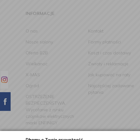
INFORMACJE
O nas
Kontakt
Nasze salony
Formy płatności
Oferta B2B
Koszt i czas dostawy
Wielkanoc
Zwroty i reklamacje
X-MAS
Jak kupować na raty
Ogród
Najczęściej zadawane
pytania
OSTRZEŻENIE
BEZPIECZEŃSTWA.
Wycofanie z rynku
czajników elektrycznych
marki ENFINIGY
Dbamy o Twoją prywatność