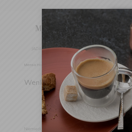
Cha
We've d
switch 
JADALNIA
KUCHNIA
DOM
DEK
Mensa Home
Producenci
Wenko
Wenko
(Znaleziono produktów: 4)
Niemiecka firma
WENKO
już od ponad 56 lat tworzy n