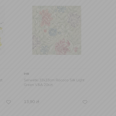
IHR
t.
Serwetki 33x33cm Rococo Silk Light
Green V&A 20szt.
13,90
zł