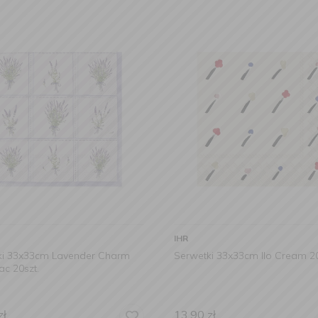
IHR
ki 33x33cm Lavender Charm
Serwetki 33x33cm Ilo Cream 20
lac 20szt.
zł
13,90
zł