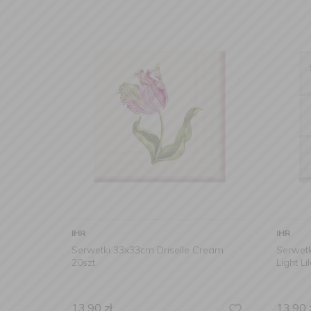
IHR
IHR
Serwetki 33x33cm Driselle Cream
Serwet
20szt.
Light Li
13,90
zł
13,90