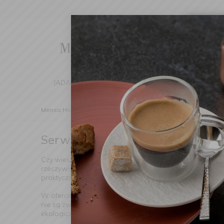
Cha
We've d
switch 
JADALNIA
KUCHNIA
DOM
DEK
Mensa Home
Nakrycie stołu
Serwetki papierowe
Serwetki papierowe
(Znaleziono pro
Czy wiesz, że dobrze dobrane
serwetki papierowe
mog
rzeczywistości grają kluczową rolę w budowaniu atmosf
praktyczne, ale i piękne.
W ofercie Mensa Home znajdziesz wyłącznie staranni
nie są zwykłe produkty – to elementy dekoracyjne z c
ekologicznym podejściem do produkcji.