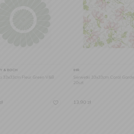
OY & BOCH
IHR
ki 33x33cm Fleur Green V&B
Serwetki 33x33cm Coral Garde
20szt.
zł
13,90
zł