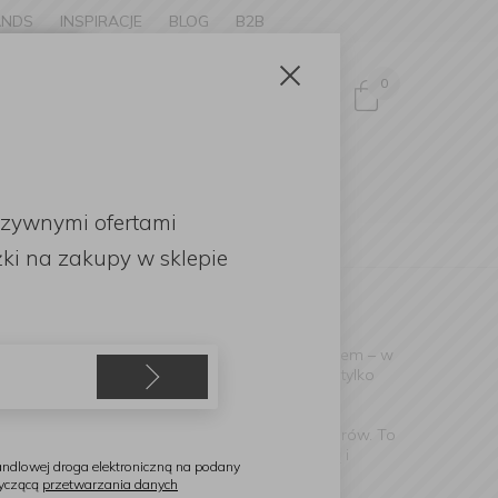
ANDS
INSPIRACJE
BLOG
B2B
Zamknij
×
0
Zaloguj się
ke to
OMOCJE
uzywnymi ofertami
English
ki
na zakupy w sklepie
stszej zastawie? Choć wydają się tylko dodatkiem – w
ką kolację –
serwetki na stół
powinny być nie tylko
ą wykonania, trwałością barw oraz estetyką wzorów. To
& Boch
, które łączą
elegancję
z funkcjonalnością i
ndlowej droga elektroniczną na podany
tyczącą
przetwarzania danych