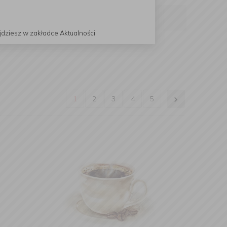
jdziesz w zakładce Aktualności
w
1
2
3
4
5