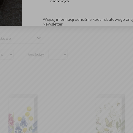
osobowych.
Czytaj dalej
Więcej informacji odnośnie kodu rabatowego zna
j serwetki
Kolor
Moty
Newsletter.
tkowe
Wyświetl: