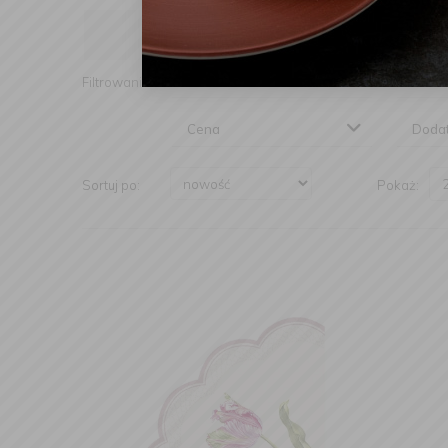
Producent
Rodza
Filtrowanie:
Cena
Doda
Sortuj po:
Pokaż: