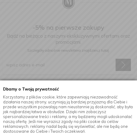
-5% na pierwsze zakupy
Bądź na bieżąco z naszymi ekskluzywnymi ofertami oraz
promocjami.
Szczegóły odnośnie newslettera
znajdziesz tutaj.
Wyrażam zgodę na otrzymywanie informacji handlowej drogą
Dbamy o Twoją prywatność
elektroniczną na podany adres e-mail.
Korzystamy z plików cookie, które zapewniają niezawodność
działania naszej strony, uczyniają ją bardziej przyjazną dla Ciebie i
przede wszystkim pozwalają nam nieustannie ją doskonalić, aby była
jak najbardziej łatwa w obsłudze. Dzięki nim zobaczysz
Informacje
spersonalizowane treści i reklamy, a my będziemy mogli udoskonalać
naszą ofertę. Jeśli nie wyrazisz zgody na pliki cookie do celów
reklamowych, reklamy nadal będą się wyświetlać, ale nie będą one
dostosowane do Ciebie i Twoich oczekiwań.
© Copyright by
MensaHome.eu
| 2026 All Rights Reserved.