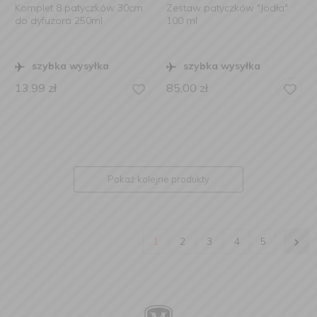
Komplet 8 patyczków 30cm
Zestaw patyczków "Jodła"
do dyfuzora 250ml
100 ml
szybka wysyłka
szybka wysyłka
13,99
zł
85,00
zł
Pokaż kolejne produkty
1
2
3
4
5