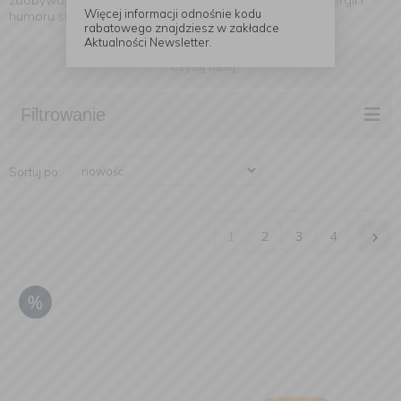
zdobywają też zestawy z Minionkami – tymi pełnymi energii i
Więcej informacji odnośnie kodu
humoru stworkami, które pokocha każde dziecko!
rabatowego znajdziesz w zakładce
Aktualności Newsletter.
Czytaj dalej
Filtrowanie
Sortuj po:
1
2
3
4