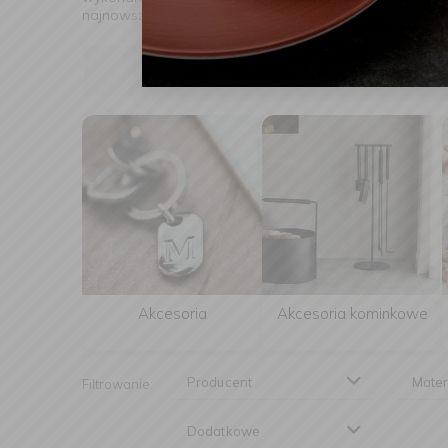
najnowszych trendów, ale jednocześnie pozostający
Akcesoria
Akcesoria kominkowe
Producent
Mater
Filtrowanie:
Dodatkowe