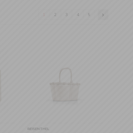
1
2
3
4
5
REISENTHEL