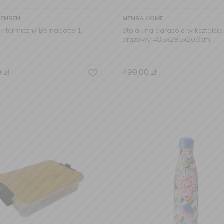
JENSEN
MENSA HOME
 termiczny Bernadotte 1l
Stojak na parasole w kształci
brązowy 48.5x29.5x20.9cm
0
zł
499,00
zł