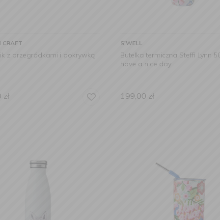
N CRAFT
S'WELL
ik z przegródkami i pokrywką
Butelka termiczna Steffi Lynn 
have a nice day
0
zł
199,00
zł