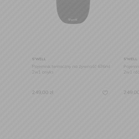
S'WELL
S'WELL
Pojemnik termiczny na żywność 636ml
Pojemn
2w1 onyks
2w1 ró
249,00
zł
249,0