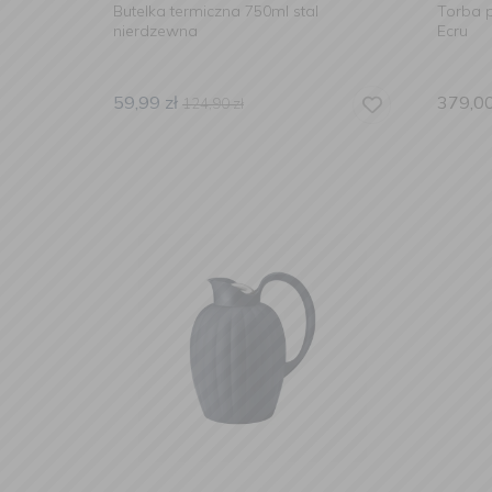
Butelka termiczna 750ml stal
Torba 
nierdzewna
Ecru
59,99
zł
379,0
124,90
zł