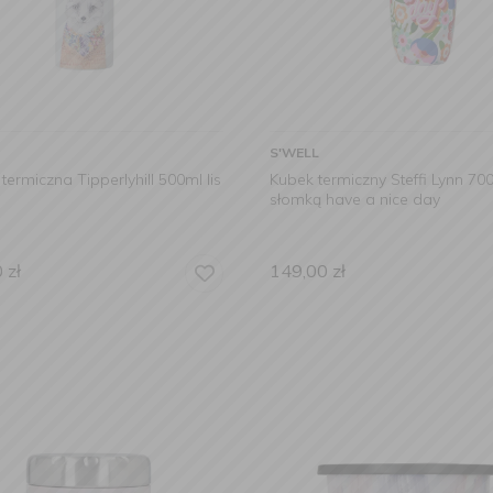
S'WELL
 termiczna Tipperlyhill 500ml lis
Kubek termiczny Steffi Lynn 70
słomką have a nice day
0
zł
149,00
zł