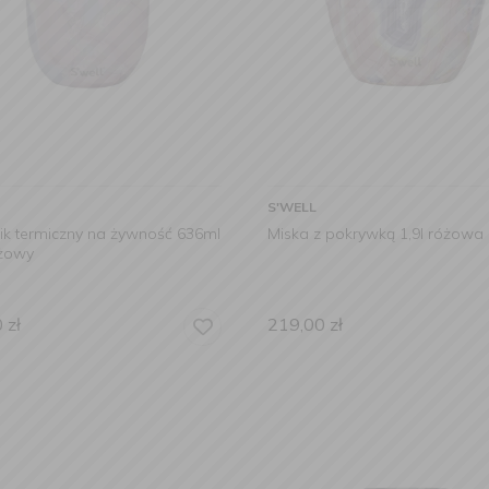
S'WELL
ik termiczny na żywność 636ml
Miska z pokrywką 1,9l różowa
żowy
0
zł
219,00
zł