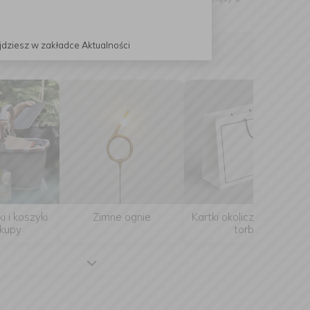
jdziesz w zakładce Aktualności
i i koszyki
Zimne ognie
Kartki okolicznościowe,
kupy
torby