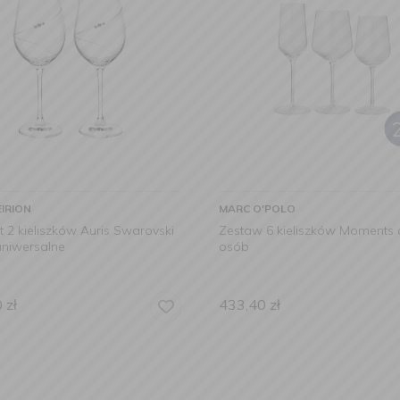
IRION
MARC O'POLO
 2 kieliszków Auris Swarovski
Zestaw 6 kieliszków Moments 
uniwersalne
osób
0
zł
433,40
zł