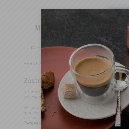
Cha
We've d
switch 
JADALNIA
KUCHNIA
DOM
DEK
Mensa Home
Nakrycie stołu
Kieliszki
Zestawy kieli
Zestawy kieliszków
(Znaleziono prod
Nie ma nic przyjemniejszego niż wspólny toast – czy to 
dobrze dobrany
zestaw kieliszków
to coś więcej niż t
W naszej kolekcji znajdziesz
zestawy kieliszków
, któr
modele – każdy komplet został zaprojektowany z myślą o r
kieliszki w energetycznych barwach – wybór należy do C
Twojego życia
.