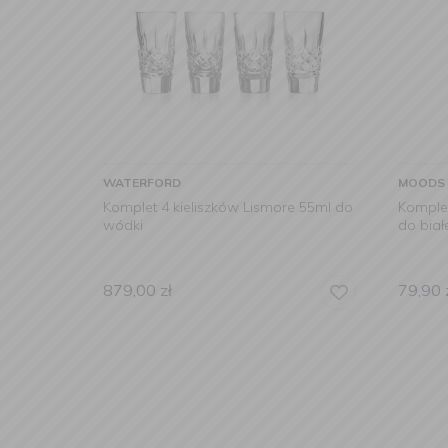
WATERFORD
MOODS
Komplet 4 kieliszków Lismore 55ml do
Komplet
wódki
do bia
879,00
zł
79,90