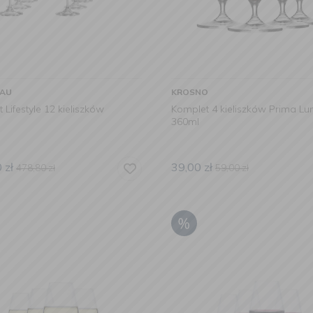
LAU
KROSNO
 Lifestyle 12 kieliszków
Komplet 4 kieliszków Prima Lu
360ml
0
zł
39,00
zł
478,80
zł
59,00
zł