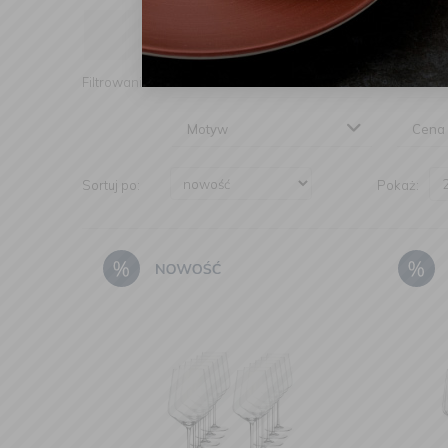
Producent
Mater
Filtrowanie:
Motyw
Cena
Sortuj po:
Pokaż: