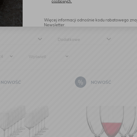
osobowych.
Czytaj dalej
Więcej informacji odnośnie kodu rabatowego zna
iał
Zmywarka
Kolor
Newsletter.
Dodatkowe
Wyświetl: