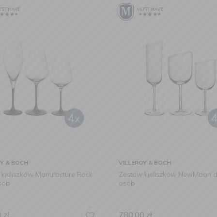
OY & BOCH
VILLEROY & BOCH
kieliszków Manufacture Rock
Zestaw kieliszków NewMoon d
sób
osób
0
zł
780,00
zł