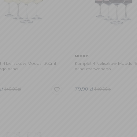
MOODS
 4 kieliszków Moods. 360ml
Komplet 4 Kieliszków Moods 4
łego wina
wina czerwonego
zł
79,90
zł
149,00
zł
149,00
zł