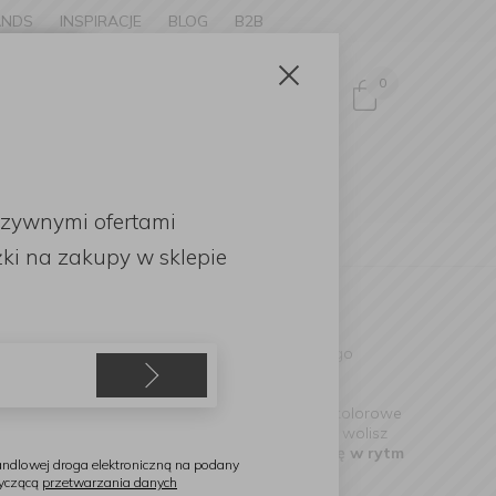
ANDS
INSPIRACJE
BLOG
B2B
Zamknij
×
0
Zaloguj się
ke to
OMOCJE
uzywnymi ofertami
English
ki
na zakupy w sklepie
eczoru z przyjaciółmi na tarasie. Właśnie dlatego
Od delikatnych, klasycznych form po wyraziste, kolorowe
yczne szkło o krystalicznej przejrzystości, czy wolisz
 znajdziesz
komplet, który najlepiej wpisze się w rytm
ndlowej droga elektroniczną na podany
tyczącą
przetwarzania danych