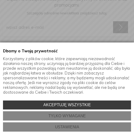
promocjami.
Szczegóły odnośnie newslettera
znajdziesz tutaj.
Wyrażam zgodę na otrzymywanie informacji handlowej drogą
Dbamy o Twoją prywatność
elektroniczną na podany adres e-mail.
Korzystamy z plików cookie, które zapewniają niezawodność
działania naszej strony, uczyniają ją bardziej przyjazną dla Ciebie i
przede wszystkim pozwalają nam nieustannie ją doskonalić, aby była
jak najbardziej łatwa w obsłudze. Dzięki nim zobaczysz
Informacje
spersonalizowane treści i reklamy, a my będziemy mogli udoskonalać
naszą ofertę. Jeśli nie wyrazisz zgody na pliki cookie do celów
reklamowych, reklamy nadal będą się wyświetlać, ale nie będą one
dostosowane do Ciebie i Twoich oczekiwań.
© Copyright by
MensaHome.eu
| 2026 All Rights Reserved.
AKCEPTUJĘ WSZYSTKIE
Akcesoria kuchenne w sklepie internetowym MensaHome.eu
TYLKO WYMAGANE
Projekt i oprogramowanie sklepu:
ebexo
USTAWIENIA