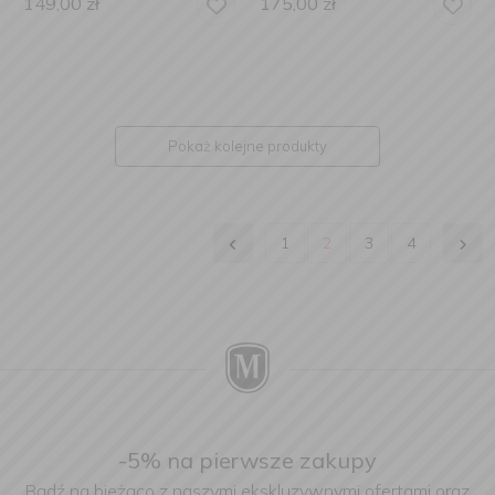
149,00
zł
175,00
zł
Pokaż kolejne produkty
1
2
3
4
-5% na pierwsze zakupy
Bądź na bieżąco z naszymi ekskluzywnymi ofertami oraz