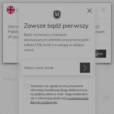
Darmowa dostawa od 299 zł
Zam
×
Change language?
0
0
Zawsze bądź pierwszy
We've detected that your browser language is not
Polish. Would you like to switch to the English version
Bądź na bieżąco z naszymi
of our website?
ekskluzywnymi ofertami
oraz promocjami i
Deski do krojenia i serwowania
odbierz
5% zniżki
na zakupy w sklepie
(Znaleziono produktów: 86)
online.
Stay here
Switch to English
Filtrowanie
Sortuj po:
Wyrażam na zgodę na otrzymywanie
informacji handlowej droga elektroniczną
na podany adres e-mail. Zapoznałam/em
1
2
3
4
się z informacją dotyczącą
przetwarzania
danych osobowych.