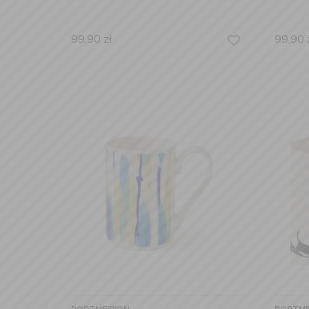
99,90
zł
99,90
PORTMEIRION
PORTME