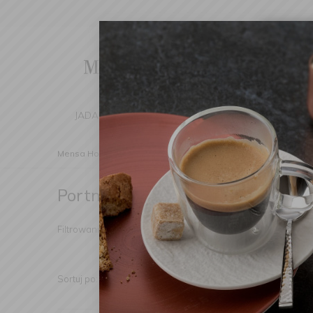
Cha
We've d
switch 
JADALNIA
KUCHNIA
DOM
DEK
Mensa Home
Producenci
Portmeirion
Portmeirion
(Znaleziono produktów: 356)
Kategoria
Podka
Filtrowanie:
Sortuj po:
Pokaż: