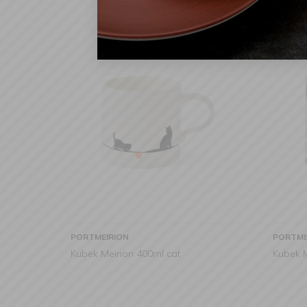
PORTMEIRION
PORTME
Kubek Meirion 400ml cat
Kubek M