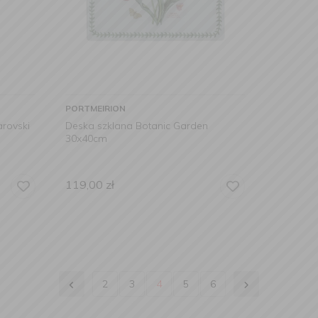
PORTMEIRION
arovski
Deska szklana Botanic Garden
30x40cm
119,00
zł
2
3
4
5
6