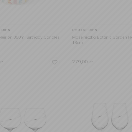
IRION
PORTMEIRION
eirion 350ml Birthday Candles
Maselniczka Botanic Garden 
19cm
zł
279,00
zł