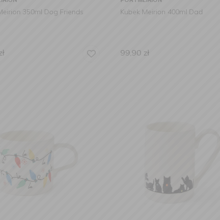
eirion 350ml Dog Friends
Kubek Meirion 400ml Dad
zł
99,90
zł