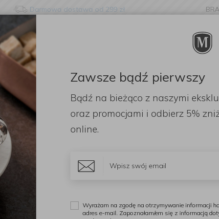
Darmowa dostawa od 299 zł
BR
nge language?
etected that your browser language is not Polish. Would you li
to the English version of our website?
Zawsze bądź pierwszy
ORACJE
ZAPACHY
DODATKI
OGRÓD
PR
Bądź na bieżąco z naszymi ekskl
Stay here
Switch to 
oraz promocjami i odbierz
5% zniż
online.
tegoria
Cena
Doda
Wyświetl:
Wyrażam na zgodę na otrzymywanie informacji ha
adres e-mail. Zapoznałam/em się z informacją do