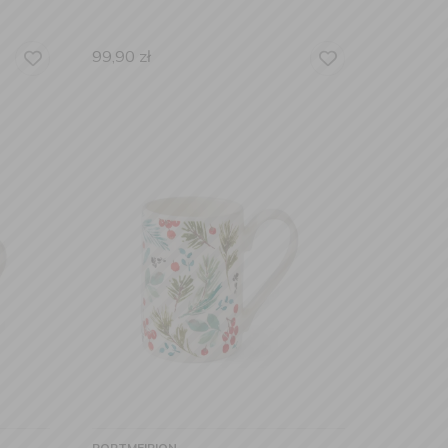
99,90
zł
PORTMEIRION