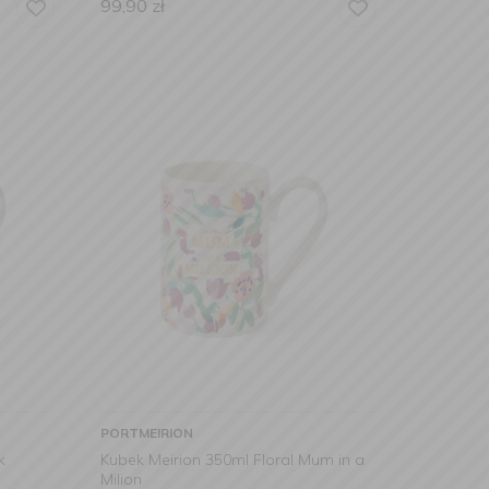
99,90
zł
PORTMEIRION
k
Kubek Meirion 350ml Floral Mum in a
Milion