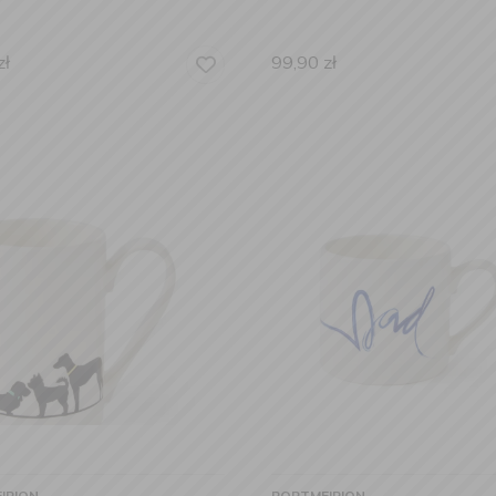
zł
99,90
zł
IRION
PORTMEIRION