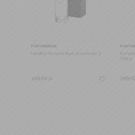
PORTMEIRION
PORTME
Karafka do wina Auris Swarovski 1l
Komplet
780ml
399,00
zł
399,0