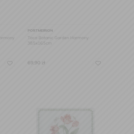
PORTMEIRION
Harmony
Taca Botanic Garden Harmony
38,5x16,5cm
69,90
zł