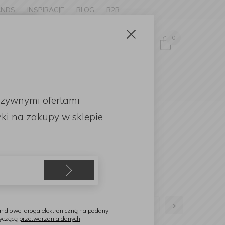
ANDS
INSPIRACJE
BLOG
B2B
Zamknij
×
0
Zaloguj się
ke to
OMOCJE
uzywnymi ofertami
English
ki
na zakupy w sklepie
tkowe
2
3
4
5
6
ndlowej droga elektroniczną na podany
tyczącą
przetwarzania danych