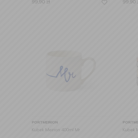
99,90
zł
99,90
PORTMEIRION
PORTME
Kubek Meirion 400ml Mr
Kubek 