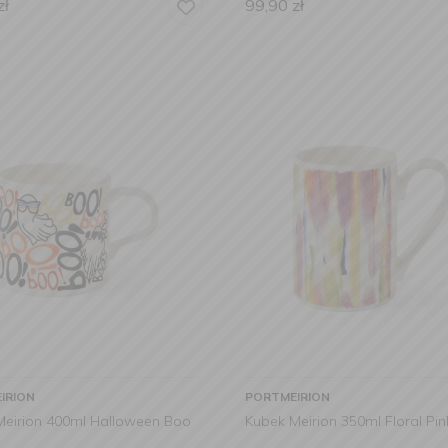
zł
99,90
zł
IRION
PORTMEIRION
Meirion 400ml Halloween Boo
Kubek Meirion 350ml Floral Pin