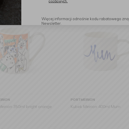
osobowych.
Więcej informacji odnośnie kodu rabatowego zna
Newsletter.
IRION
PORTMEIRION
eirion 350ml bright orange
Kubek Meirion 400ml Mum