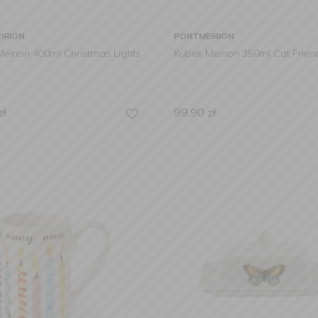
IRION
PORTMEIRION
eirion 400ml Christmas Lights
Kubek Meirion 350ml Cat Frien
zł
99,90
zł