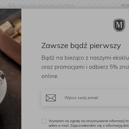
Darmowa dostawa od 299 zł
BR
nge language?
etected that your browser language is not Polish. Would you li
to the English version of our website?
Zawsze bądź pierwszy
ORACJE
ZAPACHY
DODATKI
OGRÓD
PR
Bądź na bieżąco z naszymi ekskl
Stay here
Switch to 
lafrok Brooklyn rozmiar L Desert
oraz promocjami i odbierz
5% zniż
online.
A
S
D
Wyrażam na zgodę na otrzymywanie informacji ha
adres e-mail. Zapoznałam/em się z informacją do