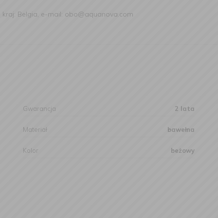
 kraj: Belgia, e-mail: obo@aquanova.com
Gwarancja
2 lata
Materiał
bawełna
Kolor
beżowy