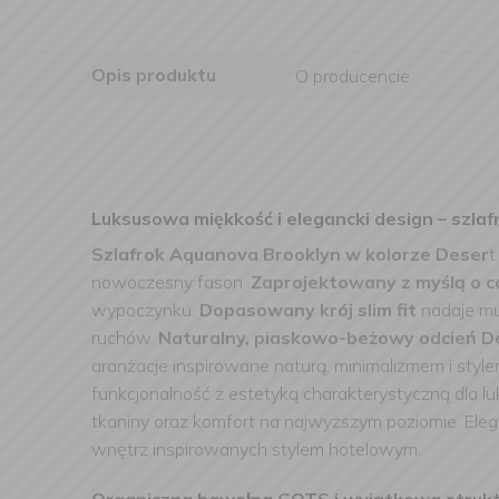
Opis produktu
O producencie
Luksusowa miękkość i elegancki design – szl
Szlafrok Aquanova Brooklyn w kolorze Deser
t
nowoczesny fason.
Zaprojektowany z myślą o c
wypoczynku.
Dopasowany krój slim fit
nadaje mu
ruchów.
Naturalny, piaskowo-beżowy odcień D
aranżacje inspirowane naturą, minimalizmem i styl
funkcjonalność z estetyką charakterystyczną dla lu
tkaniny oraz komfort na najwyższym poziomie. El
wnętrz inspirowanych stylem hotelowym.