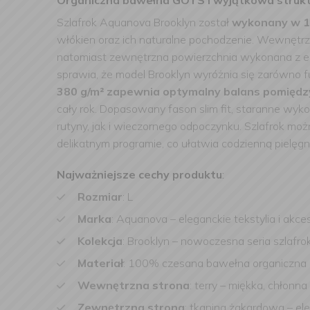
Organiczna bawełna GOTS i wyjątkowa struk
Szlafrok Aquanova Brooklyn został
wykonany w 1
włókien oraz ich naturalne pochodzenie. Wewnętr
natomiast zewnętrzna powierzchnia wykonana z eleg
sprawia, że model Brooklyn wyróżnia się zarówno f
380 g/m² zapewnia optymalny balans pomiędzy
cały rok. Dopasowany fason slim fit, staranne wy
rutyny, jak i wieczornego odpoczynku. Szlafrok m
delikatnym programie, co ułatwia codzienną pielęgn
Najważniejsze cechy produktu
:
Rozmiar
: L
Marka
: Aquanova – eleganckie tekstylia i akc
Kolekcja
: Brooklyn – nowoczesna seria szlafr
Materiał
: 100% czesana bawełna organiczna G
Wewnętrzna strona
: terry – miękka, chłonna
Zewnętrzna strona
: tkanina żakardowa – el