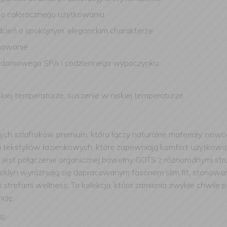
do całorocznego użytkowania
dcień o spokojnym, eleganckim charakterze
onowanie
aksu, domowego SPA i codziennego wypoczynku
skiej temperaturze, suszenie w niskiej temperaturze
ych szlafroków premium, która łączy naturalne materiały, nowoc
i tekstyliów łazienkowych, które zapewniają komfort użytkow
i jest połączenie organicznej bawełny GOTS z różnorodnymi str
ooklyn wyróżniają się dopracowanym fasonem slim fit, stonowa
trefami wellness. To kolekcja, która zamienia zwykłe chwile p
cję.
UE: