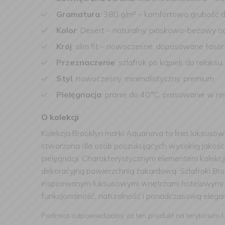
Gramatura
: 380 g/m² – komfortowa grubość 
Kolor
: Desert – naturalny, piaskowo-beżowy o
Krój
: slim fit – nowoczesne, dopasowane fas
Przeznaczenie
: szlafrok po kąpieli, do rel
Styl
: nowoczesny, minimalistyczny, premium
Pielęgnacja
: pranie do 40°C, prasowanie w ni
O kolekcji
Kolekcja Brooklyn marki Aquanova to linia luksusow
stworzona dla osób poszukujących wysokiej jakośc
pielęgnacji. Charakterystycznym elementem kolekcj
dekoracyjną powierzchnią żakardową. Szlafroki Br
inspirowanym luksusowymi wnętrzami hotelowymi i s
funkcjonalność, naturalność i ponadczasową elegan
Podmiot odpowiedzialny za ten produkt na terytorium 