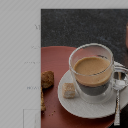
Cha
We've d
switch 
JADALNIA
KUCHNIA
DOM
DEK
Mensa Home
Dom
Łazienka
Szlafroki i kimona
Sz