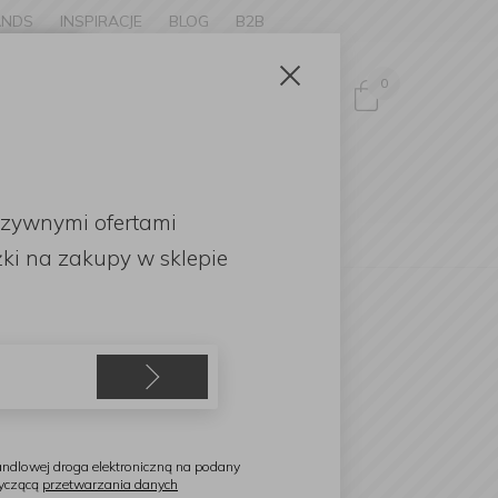
ANDS
INSPIRACJE
BLOG
B2B
Zamknij
×
0
Zaloguj się
ke to
OMOCJE
uzywnymi ofertami
English
ki
na zakupy w sklepie
quanova
zlafrok Brooklyn rozmiar L
esert
ndlowej droga elektroniczną na podany
tyczącą
przetwarzania danych