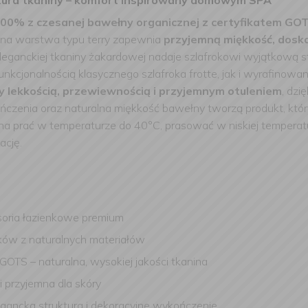
tura tkaniny – komfort inspirowany domowym SPA
00% z czesanej bawełny organicznej z certyfikatem GO
zna warstwa typu terry zapewnia
przyjemną miękkość, dosko
anckiej tkaniny żakardowej nadaje szlafrokowi wyjątkową stru
unkcjonalnością klasycznego szlafroka frotte, jak i wyrafino
 lekkością, przewiewnością i przyjemnym otuleniem
, dzi
kończenia oraz naturalna miękkość bawełny tworzą produkt, kt
ożna prać w temperaturze do 40°C, prasować w niskiej tempera
ację.
esoria łazienkowe premium
oków z naturalnych materiałów
OTS – naturalna, wysokiej jakości tkanina
 i przyjemna dla skóry
egancka struktura i dekoracyjne wykończenie