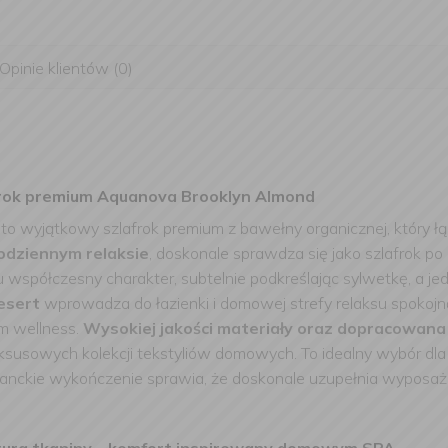
Opinie klientów (0)
afrok premium Aquanova Brooklyn Almond
 to wyjątkowy szlafrok premium z bawełny organicznej, który łą
odziennym relaksie
, doskonale sprawdza się jako szlafrok p
 współczesny charakter, subtelnie podkreślając sylwetkę, a 
esert
wprowadza do łazienki i domowej strefy relaksu spokojn
em wellness.
Wysokiej jakości materiały oraz dopracowana
ksusowych kolekcji tekstyliów domowych. To idealny wybór dla 
eganckie wykończenie sprawia, że doskonale uzupełnia wyposa