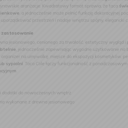
dynawskie aranżacje. Kwadratowy format sprawia, że taca
świe
azienkowe
, a jednocześnie może pełnić funkcję dekoracyjnej p
uporządkować przestrzeń i nadaje wnętrzu spójny, elegancki c
e zastosowanie
ewna jesionowego, cenionego za trwałość, estetyczny wygląd i
ubtelnie
, jednocześnie zapewniając wygodne użytkowanie na b
o organizer na umywalkę, miejsce do ekspozycji kosmetyków, per
b sypialni
. Taca Cole łączy funkcjonalność z ponadczasowym
acyjnym
.
a i dodatki do nowoczesnych wnętrz
esoria wykonane z drewna jesionowego