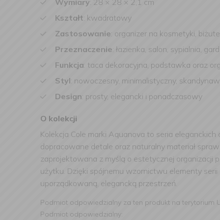
Wymiary
: 28 × 28 × 2,1 cm
Kształt
: kwadratowy
Zastosowanie
: organizer na kosmetyki, biżute
Przeznaczenie
: łazienka, salon, sypialnia, ga
Funkcja
: taca dekoracyjna, podstawka oraz or
Styl
: nowoczesny, minimalistyczny, skandynaw
Design
: prosty, elegancki i ponadczasowy
O kolekcji
Kolekcja Cole marki Aquanova to seria eleganckic
dopracowane detale oraz naturalny materiał sprawia
zaprojektowana z myślą o estetycznej organizacj
użytku. Dzięki spójnemu wzornictwu elementy serii
uporządkowaną, elegancką przestrzeń.
Podmiot odpowiedzialny za ten produkt na terytorium 
Podmiot odpowiedzialny: