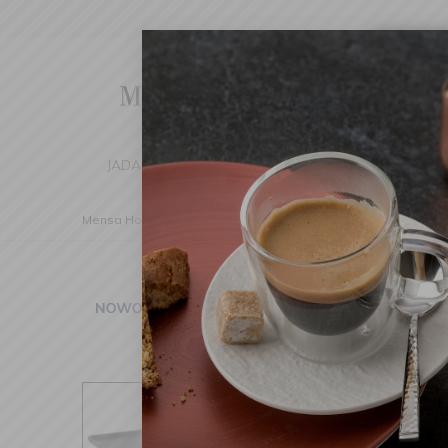
Cha
We've d
switch 
JADALNIA
KUCHNIA
DOM
DEK
Mensa Home
Dekoracje
Tace
Taca Cole 28x28cm k