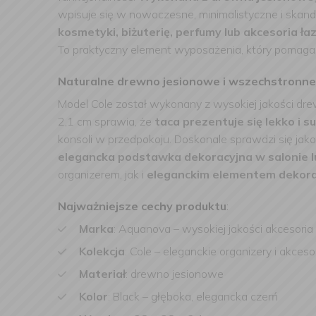
wpisuje się w nowoczesne, minimalistyczne i skan
kosmetyki, biżuterię, perfumy lub akcesoria ł
To praktyczny element wyposażenia, który pomaga 
Naturalne drewno jesionowe i wszechstronn
Model Cole został wykonany z wysokiej jakości dr
2,1 cm sprawia, że
taca prezentuje się lekko i s
konsoli w przedpokoju. Doskonale sprawdzi się jak
elegancka podstawka dekoracyjna w salonie lu
organizerem, jak i
eleganckim elementem dekor
Najważniejsze cechy produktu
:
Marka
: Aquanova – wysokiej jakości akcesori
Kolekcja
: Cole – eleganckie organizery i akc
Materiał
: drewno jesionowe
Kolor
: Black – głęboka, elegancka czerń