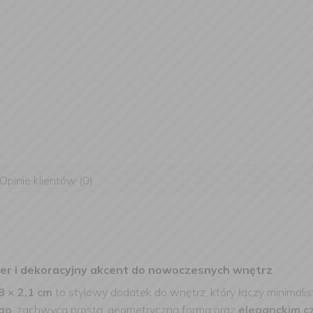
Opinie klientów (0)
zer i dekoracyjny akcent do nowoczesnych wnętrz
8 × 2,1 cm
to stylowy dodatek do wnętrz, który łączy minimalis
go
, zachwyca prostą, geometryczną formą oraz
eleganckim c