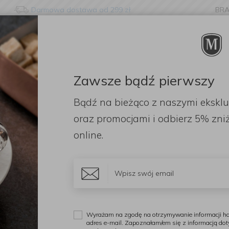
Darmowa dostawa od 299 zł
BR
nge language?
etected that your browser language is not Polish. Would you li
to the English version of our website?
Zawsze bądź pierwszy
ORACJE
ZAPACHY
DODATKI
OGRÓD
PR
Bądź na bieżąco z naszymi ekskl
Stay here
Switch to 
wadratowa czarna
oraz promocjami i odbierz
5% zniż
online.
A
T
c
Wyrażam na zgodę na otrzymywanie informacji ha
adres e-mail. Zapoznałam/em się z informacją do