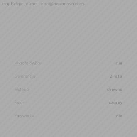
 kraj: Belgia, e-mail: obo@aquanova.com
Mikrofalówka
nie
Gwarancja
2 lata
Materiał
drewno
Kolor
czarny
Zmywarka
nie