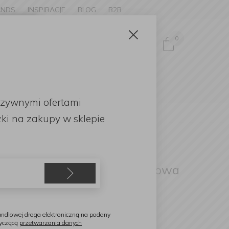
ANDS
INSPIRACJE
BLOG
B2B
Zamknij
×
0
Zaloguj się
ke to
OMOCJE
uzywnymi ofertami
English
ki
na zakupy w sklepie
quanova
aca Cole 28x28cm kwadratowa
zarna
ndlowej droga elektroniczną na podany
tyczącą
przetwarzania danych