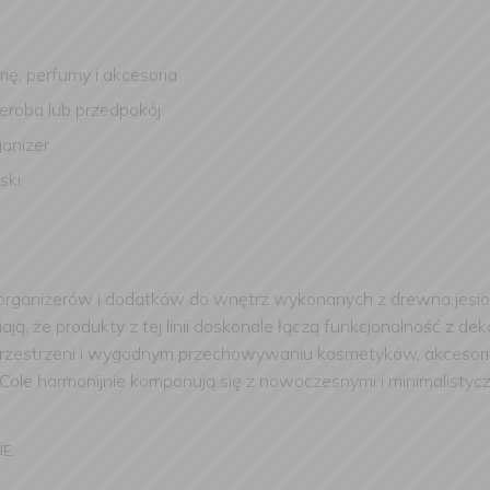
rię, perfumy i akcesoria
rderoba lub przedpokój
ganizer
ski
h organizerów i dodatków do wnętrz wykonanych z drewna jesio
ją, że produkty z tej linii doskonale łączą funkcjonalność z de
i przestrzeni i wygodnym przechowywaniu kosmetyków, akceso
 Cole harmonijnie komponują się z nowoczesnymi i minimalist
UE: