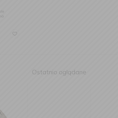
ole
na
Ostatnio oglądane