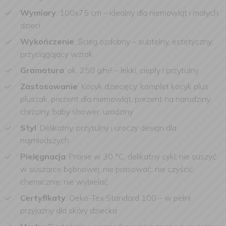
Wymiary
: 100x75 cm – idealny dla niemowląt i małych
dzieci
Wykończenie
: Ścieg ozdobny – subtelny, estetyczny,
przyciągający wzrok
Gramatura
: ok. 250 g/m² – lekki, ciepły i przytulny
Zastosowanie
: Kocyk dziecięcy, komplet kocyk plus
pluszak, prezent dla niemowląt, prezent na narodziny,
chrzciny, baby shower, urodziny
Styl
: Delikatny, przytulny i uroczy design dla
najmłodszych
Pielęgnacja
: Pranie w 30 °C, delikatny cykl; nie suszyć
w suszarce bębnowej; nie prasować; nie czyścić
chemicznie; nie wybielać
Certyfikaty
: Oeko-Tex Standard 100 – w pełni
przyjazny dla skóry dziecka