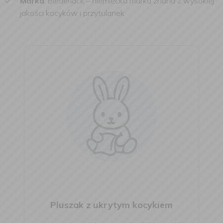
Marka
: Biederlack – niemiecka marka znana z wysokiej
jakości kocyków i przytulanek
Pluszak z ukrytym kocykiem