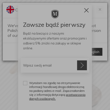
Darmowa dostawa od 299 zł
Zam
×
Change language?
0
0
Zawsze bądź pierwszy
We've detected that your browser language is not
Polish. Would you like to switch to the English version
Bądź na bieżąco z naszymi
of our website?
ekskluzywnymi ofertami
oraz promocjami i
odbierz
5% zniżki
na zakupy w sklepie
online.
Stay here
Switch to English
Wyrażam na zgodę na otrzymywanie
informacji handlowej droga elektroniczną
na podany adres e-mail. Zapoznałam/em
się z informacją dotyczącą
przetwarzania
danych osobowych.