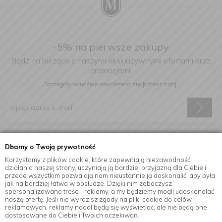
-5% na pierwsze zakupy
Bądź na bieżąco z naszymi ekskluzywnymi ofertami oraz
promocjami.
Szczegóły odnośnie newslettera
znajdziesz tutaj.
Wyrażam zgodę na otrzymywanie informacji handlowej drogą
Dbamy o Twoją prywatność
elektroniczną na podany adres e-mail.
Korzystamy z plików cookie, które zapewniają niezawodność
działania naszej strony, uczyniają ją bardziej przyjazną dla Ciebie i
przede wszystkim pozwalają nam nieustannie ją doskonalić, aby była
jak najbardziej łatwa w obsłudze. Dzięki nim zobaczysz
Informacje
spersonalizowane treści i reklamy, a my będziemy mogli udoskonalać
naszą ofertę. Jeśli nie wyrazisz zgody na pliki cookie do celów
reklamowych, reklamy nadal będą się wyświetlać, ale nie będą one
dostosowane do Ciebie i Twoich oczekiwań.