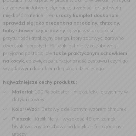
pluszaka można prać w pralce w 30 °C w delikatnym cyklu
co zapewnia łatwą pielęgnację, trwałość i długotrwałą
miękkość materiału. Ten
uroczy komplet doskonale
sprawdzi się jako prezent na narodziny, chrzciny,
baby shower czy urodziny
, łącząc wysoką jakość,
przytulność i atrakcyjny design, który zachwyci zarówno
dzieci, jak i dorosłych. Pluszak jest nie tylko zabawną i
przyjazną postacią, ale
także praktycznym schowkiem
na kocyk
, co zwiększa funkcjonalność zestawu i czyni go
wyjątkowym dodatkiem do pokoju dziecięcego.
Najważniejsze cechy produktu:
Materiał
: 100 % poliester – miękki, lekki, przyjemny w
dotyku i trwały
Kolor/Wzór
: Beżowy z delikatnym wzorem chmurek
Pluszak
- Królik Nelly - wysokość 48 cm, zamek
błyskawiczny do schowania kocyka – funkcjonalny i
uroczy