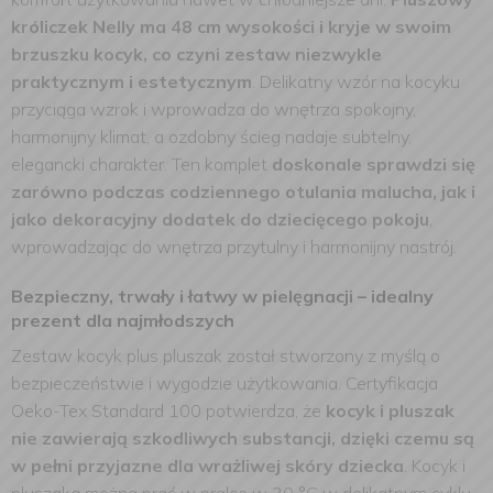
króliczek Nelly ma 48 cm wysokości i kryje w swoim
brzuszku kocyk, co czyni zestaw niezwykle
praktycznym i estetycznym
. Delikatny wzór na kocyku
przyciąga wzrok i wprowadza do wnętrza spokojny,
harmonijny klimat, a ozdobny ścieg nadaje subtelny,
elegancki charakter. Ten komplet
doskonale sprawdzi się
zarówno podczas codziennego otulania malucha, jak i
jako dekoracyjny dodatek do dziecięcego pokoju
,
wprowadzając do wnętrza przytulny i harmonijny nastrój.
Bezpieczny, trwały i łatwy w pielęgnacji – idealny
prezent dla najmłodszych
Zestaw kocyk plus pluszak został stworzony z myślą o
bezpieczeństwie i wygodzie użytkowania. Certyfikacja
Oeko-Tex Standard 100 potwierdza, że
kocyk i pluszak
nie zawierają szkodliwych substancji, dzięki czemu są
w pełni przyjazne dla wrażliwej skóry dziecka
. Kocyk i