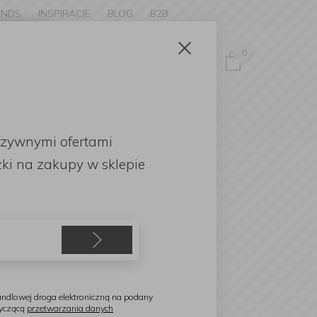
ANDS
INSPIRACJE
BLOG
B2B
Zamknij
×
0
Zaloguj się
ke to
OMOCJE
uzywnymi ofertami
English
ki
na zakupy w sklepie
rabantia
eska do prasowania B
24x38cm denim black
ndlowej droga elektroniczną na podany
tyczącą
przetwarzania danych