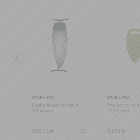
BRABANTIA
BRABANTIA
ia B
Deska do prasowania
Podkładka pod 
ck
135x45cm
28,5x15cm
699,00
zł
64,99
zł