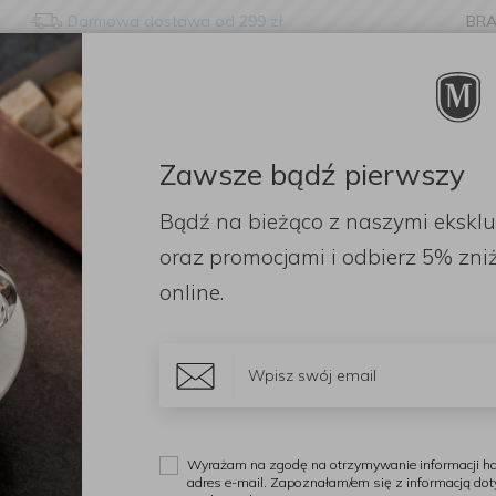
Darmowa dostawa od 299 zł
BR
nge language?
etected that your browser language is not Polish. Would you li
to the English version of our website?
Zawsze bądź pierwszy
ORACJE
ZAPACHY
DODATKI
OGRÓD
PR
Bądź na bieżąco z naszymi ekskl
Stay here
Switch to 
 prasowania B 124x38cm denim black
oraz promocjami i odbierz
5% zniż
online.
B
D
1
Wyrażam na zgodę na otrzymywanie informacji ha
adres e-mail. Zapoznałam/em się z informacją do