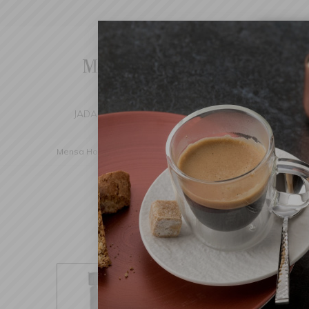
Cha
We've d
switch 
JADALNIA
KUCHNIA
DOM
DEK
Mensa Home
Dom
Pralnia
Prasowanie
Deska do