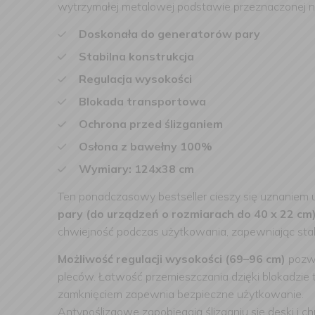
wytrzymałej metalowej podstawie przeznaczonej na
Doskonała do generatorów pary
Stabilna konstrukcja
Regulacja wysokości
Blokada transportowa
Ochrona przed ślizganiem
Osłona z bawełny 100%
Wymiary: 124x38 cm
Ten ponadczasowy bestseller cieszy się uznaniem u
pary (do urządzeń o rozmiarach do 40 x 22 cm
chwiejność podczas użytkowania, zapewniając stab
Możliwość regulacji wysokości (69–96 cm)
pozwa
pleców. Łatwość przemieszczania dzięki blokadzie
zamknięciem zapewnia bezpieczne użytkowanie.
Antypoślizgowe zapobiegają ślizganiu się deski i c