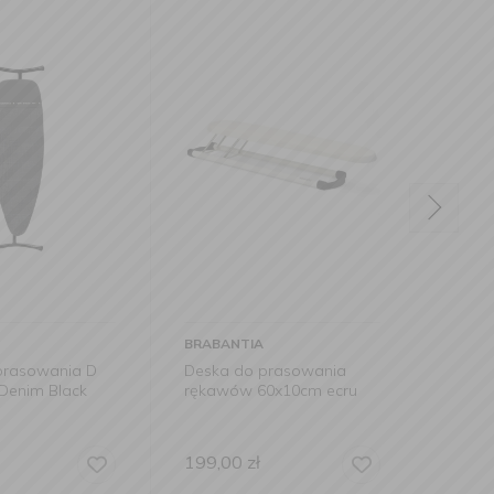
BRABANTIA
BRABA
prasowania D
Deska do prasowania
Deska
Denim Black
rękawów 60x10cm ecru
124x4
199,00
zł
669,