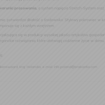
 warunki prasowania,
a system napięcia Stretch-System oraz z
omie, potwierdza dbałość o środowisko. Stylowy pokrowiec w k
omponuje się z każdym wnętrzem.
alizująca się w produkcji wysokiej jakości artykułów gospoda
eleganckie rozwiązania, które ułatwiają codzienne życie w domu.
UE:
alkenswaard, kraj: Holandia, e-mail: info.poland@brabantia.com