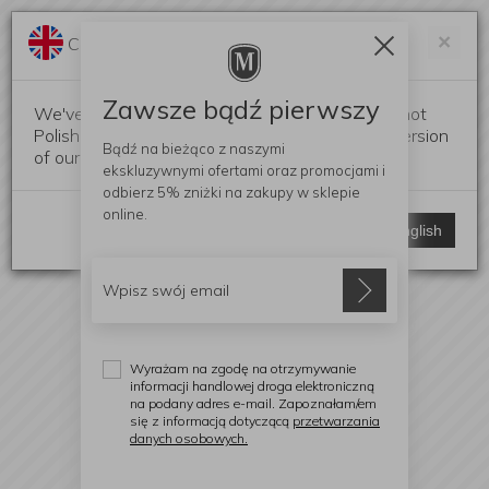
Darmowa dostawa od 299 zł
Zam
×
Change language?
0
0
Zawsze bądź pierwszy
We've detected that your browser language is not
Polish. Would you like to switch to the English version
Bądź na bieżąco z naszymi
of our website?
ekskluzywnymi ofertami
oraz promocjami i
odbierz
5% zniżki
na zakupy w sklepie
online.
Stay here
Switch to English
Wyrażam na zgodę na otrzymywanie
informacji handlowej droga elektroniczną
na podany adres e-mail. Zapoznałam/em
się z informacją dotyczącą
przetwarzania
danych osobowych.