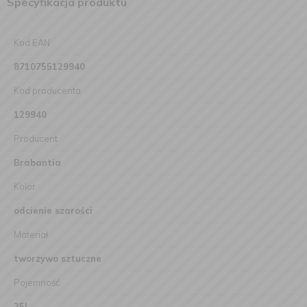
Specyfikacja produktu
Kod EAN
8710755129940
Kod producenta
129940
Producent
Brabantia
Kolor
odcienie szarości
Materiał
tworzywo sztuczne
Pojemność
25l