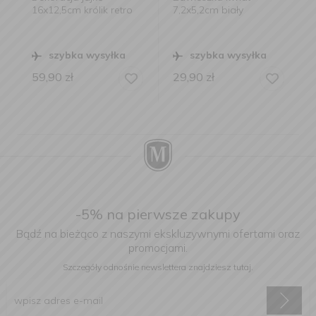
x12,5cm królik retro
7,2x5,2cm biały
jajko 5x7
sztuka mi
szybka wysyłka
szybka wysyłka
szybk
9,90
zł
29,90
zł
29,90
zł
-5% na pierwsze zakupy
Bądź na bieżąco z naszymi ekskluzywnymi ofertami oraz
promocjami.
Szczegóły odnośnie newslettera
znajdziesz tutaj.