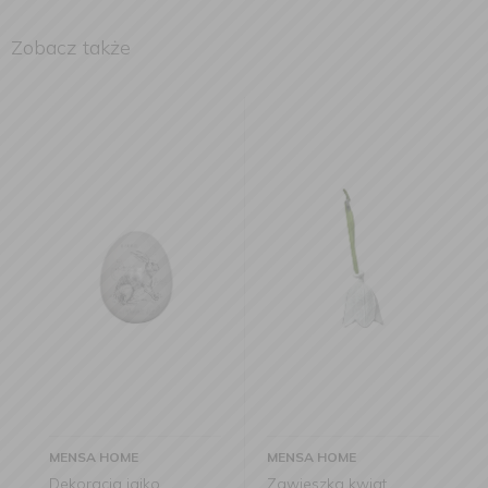
Zobacz także
NSA HOME
MENSA HOME
MENSA HO
koracja jajko
Zawieszka kwiat
Zawieszk