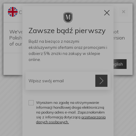
Darmowa dostawa od 299 zł
Zam
×
Change language?
0
0
Zawsze bądź pierwszy
We've detected that your browser language is not
Polish. Would you like to switch to the English version
Bądź na bieżąco z naszymi
of our website?
ekskluzywnymi ofertami
oraz promocjami i
odbierz
5% zniżki
na zakupy w sklepie
online.
Stay here
Switch to English
Wyrażam na zgodę na otrzymywanie
informacji handlowej droga elektroniczną
na podany adres e-mail. Zapoznałam/em
się z informacją dotyczącą
przetwarzania
danych osobowych.