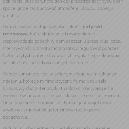
gabinecie, butikach, hotelach czy przestrzeniach typu open
space, gdzie ma budować atmosferę luksusu, spokoju i
prestiżu.
Dyfuzor wykorzystuje wysokiej jakości
patyczki
rattanowe
, które skutecznie i równomiernie
rozprowadzają zapach w pomieszczeniu przez długi czas.
Intensywność aromatu można łatwo regulować poprzez
liczbę użytych patyczków oraz ich regularne przekładanie,
w zależności od indywidualnych preferencji.
Całość zamknięta jest w solidnym, eleganckim szklanym
naczyniu, którego minimalistyczna forma podkreśla
luksusowy charakter produktu i doskonale wpisuje się
zarówno w nowoczesne, jak i klasyczne aranżacje wnętrz.
Duża pojemność sprawia, że dyfuzor jest wyjątkowo
wydajny i stanowi długoterminowe rozwiązanie
zapachowe.
Dyfuzor Oud & Leather to nie tylko zapach, ale pełne