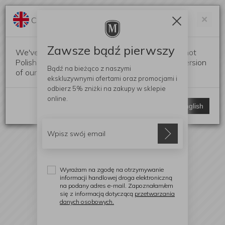
Darmowa dostawa od 299 zł
Zam
×
Change language?
0
0
Zawsze bądź pierwszy
We've detected that your browser language is not
Polish. Would you like to switch to the English version
Bądź na bieżąco z naszymi
of our website?
ekskluzywnymi ofertami
oraz promocjami i
odbierz
5% zniżki
na zakupy w sklepie
online.
Stay here
Switch to English
Wyrażam na zgodę na otrzymywanie
informacji handlowej droga elektroniczną
na podany adres e-mail. Zapoznałam/em
się z informacją dotyczącą
przetwarzania
danych osobowych.