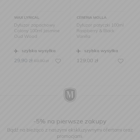
CERERIA MOLLA
CERERIA MOLLA
chowy
Dyfuzor patyczki 100ml
Dyfuzor patyczki 250
Jasmine
Raspberry & Black
Moroccan Cedar
Vanilla
syłka
szybka wysyłka
szybka wysyłka
129,00
zł
199,00
zł
0
zł
-5% na pierwsze zakupy
Bądź na bieżąco z naszymi ekskluzywnymi ofertami oraz
promocjami.