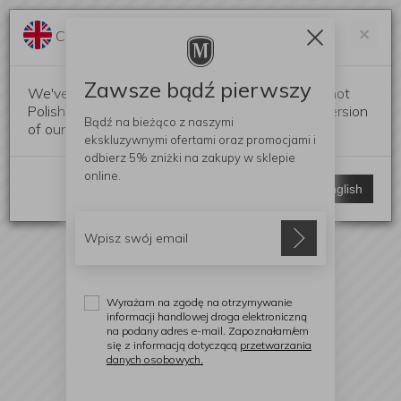
Darmowa dostawa od 299 zł
Zam
×
Change language?
0
0
Zawsze bądź pierwszy
We've detected that your browser language is not
Polish. Would you like to switch to the English version
Bądź na bieżąco z naszymi
of our website?
ekskluzywnymi ofertami
oraz promocjami i
odbierz
5% zniżki
na zakupy w sklepie
online.
Stay here
Switch to English
Wyrażam na zgodę na otrzymywanie
informacji handlowej droga elektroniczną
na podany adres e-mail. Zapoznałam/em
się z informacją dotyczącą
przetwarzania
danych osobowych.