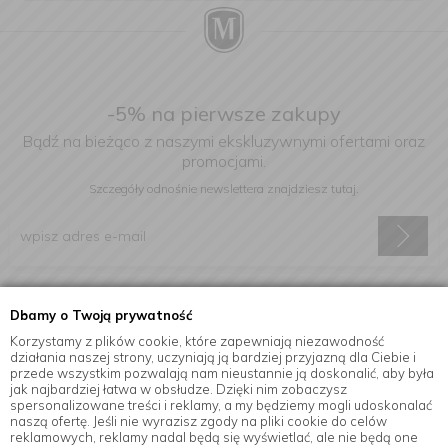
-5% na pierwsze zakupy
Bądź na bieżąco z naszymi ekskluzywnymi ofertami oraz
promocjami.
Szczegóły odnośnie newslettera
znajdziesz tutaj.
Wyrażam zgodę na otrzymywanie informacji handlowej drogą
Dbamy o Twoją prywatność
elektroniczną na podany adres e-mail.
Korzystamy z plików cookie, które zapewniają niezawodność
działania naszej strony, uczyniają ją bardziej przyjazną dla Ciebie i
przede wszystkim pozwalają nam nieustannie ją doskonalić, aby była
jak najbardziej łatwa w obsłudze. Dzięki nim zobaczysz
Informacje
spersonalizowane treści i reklamy, a my będziemy mogli udoskonalać
naszą ofertę. Jeśli nie wyrazisz zgody na pliki cookie do celów
reklamowych, reklamy nadal będą się wyświetlać, ale nie będą one