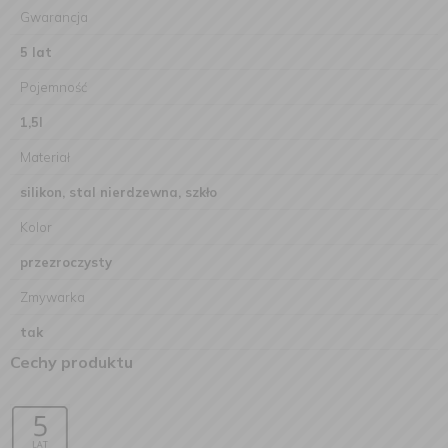
Gwarancja
5 lat
Pojemność
1,5l
Materiał
silikon, stal nierdzewna, szkło
Kolor
przezroczysty
Zmywarka
tak
Cechy produktu