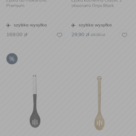
Łyżka do makaronu
Łyżka kuchenna Classic z
Premium
otworami Onyx Black
szybka wysyłka
szybka wysyłka
169,00
zł
29,90
zł
49,90
zł