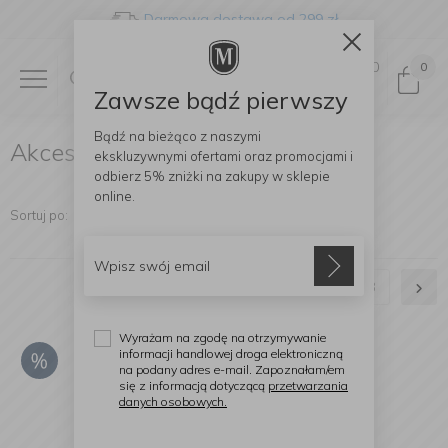
Darmowa dostawa od 299 zł
0
0
Zawsze bądź pierwszy
Bądź na bieżąco z naszymi
Akcesoria i narzędzia KitchenAid
ekskluzywnymi ofertami
oraz promocjami i
odbierz
5% zniżki
na zakupy w sklepie
online.
Sortuj po:
1
2
3
Wyrażam na zgodę na otrzymywanie
informacji handlowej droga elektroniczną
na podany adres e-mail. Zapoznałam/em
się z informacją dotyczącą
przetwarzania
danych osobowych.