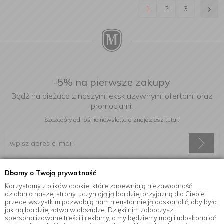
1
2
3
-5% na pierwsze zakupy
Bądź na bieżąco z naszymi ekskluzywnymi ofertami oraz
promocjami.
Szczegóły odnośnie newslettera
znajdziesz tutaj.
Dbamy o Twoją prywatność
Wyrażam zgodę na otrzymywanie informacji handlowej drogą
elektroniczną na podany adres e-mail.
Korzystamy z plików cookie, które zapewniają niezawodność
działania naszej strony, uczyniają ją bardziej przyjazną dla Ciebie i
przede wszystkim pozwalają nam nieustannie ją doskonalić, aby była
jak najbardziej łatwa w obsłudze. Dzięki nim zobaczysz
spersonalizowane treści i reklamy, a my będziemy mogli udoskonalać
Informacje