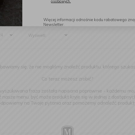
osobowych.
Dodatkowe
Więcej informacji odnośnie kodu rabatowego zna
Newsletter.
Wyświetl:
bawiamy się, że nie mogliśmy znaleźć produktu, którego szukas
Co teraz możesz zrobić?
 wyszukiwana fraza została napisana poprawnie - każdemu moż
 nasze menu, być może produkt kryje się w jednej z dostępnych
ą odpowiemy na Twoje pytania oraz pomożemy odnaleźć produkty,