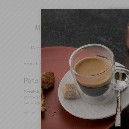
Cha
We've d
switch 
JADALNIA
KUCHNIA
DOM
DEK
Mensa Home
Kuchnia
Patelnie
Patelnie granitowe
Patelnie granitowe
(Znaleziono produ
Patelnie granitowe
to synonim nowoczesnego gotowania
zarówno wśród domowych kucharzy, jak i profesjonalist
która wpisuje się w każdą kuchenną aranżację.
W naszej ofercie znajdziesz szeroki wybór
patelni gra