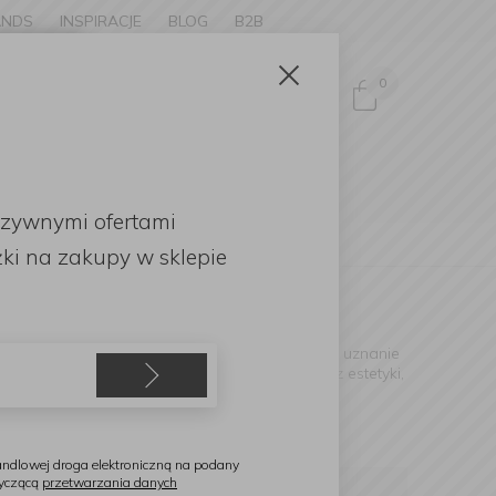
ANDS
INSPIRACJE
BLOG
B2B
Zamknij
×
0
Zaloguj się
ke to
OMOCJE
uzywnymi ofertami
English
ki
na zakupy w sklepie
ością. Te solidne akcesoria kuchenne zyskały uznanie
tkowych właściwości nieprzywierających oraz estetyki,
owanych z myślą o gotowaniu bez ograniczeń.
ndlowej droga elektroniczną na podany
tyczącą
przetwarzania danych