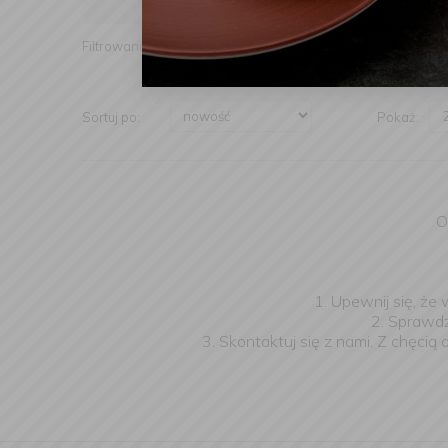
Producent
Cena
Filtrowanie:
Sortuj po:
Pokaż:
O
1. Upewnij się, że
2. Sprawdź
3. Skontaktuj się z nami. Z chęci