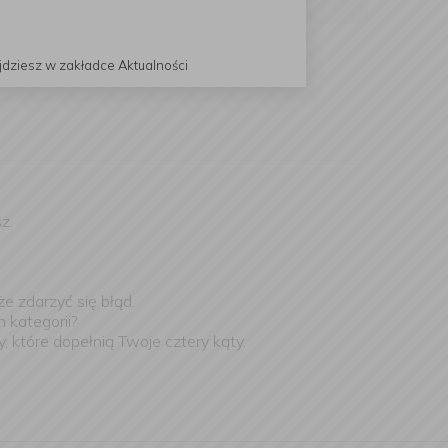
jdziesz w zakładce Aktualności
z.
e zdarzyć się błąd.
 kategorii?
 które dopełnią Twoje cztery kąty.