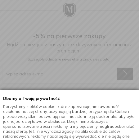
-5% na pierwsze zakupy
Bądź na bieżąco z naszymi ekskluzywnymi ofertami oraz
promocjami.
Szczegóły odnośnie newslettera
znajdziesz tutaj.
Wyrażam zgodę na otrzymywanie informacji handlowej drogą
Dbamy o Twoją prywatność
elektroniczną na podany adres e-mail.
Korzystamy z plików cookie, które zapewniają niezawodność
działania naszej strony, uczyniają ją bardziej przyjazną dla Ciebie i
przede wszystkim pozwalają nam nieustannie ją doskonalić, aby była
jak najbardziej łatwa w obsłudze. Dzięki nim zobaczysz
Informacje
spersonalizowane treści i reklamy, a my będziemy mogli udoskonalać
naszą ofertę. Jeśli nie wyrazisz zgody na pliki cookie do celów
reklamowych, reklamy nadal będą się wyświetlać, ale nie będą one