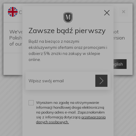
Darmowa dostawa od 299 zł
Zam
×
Change language?
0
0
Zawsze bądź pierwszy
We've detected that your browser language is not
Polish. Would you like to switch to the English version
Bądź na bieżąco z naszymi
of our website?
ekskluzywnymi ofertami
oraz promocjami i
odbierz
5% zniżki
na zakupy w sklepie
online.
Stay here
Switch to English
Wyrażam na zgodę na otrzymywanie
informacji handlowej droga elektroniczną
na podany adres e-mail. Zapoznałam/em
się z informacją dotyczącą
przetwarzania
danych osobowych.