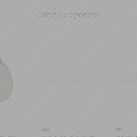
Ostatnio oglądane
ASA
ASA
15x22cm
Talerz a'Table Quadratisch
Talerz a'T