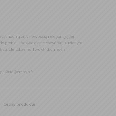
 wschodnią zmysłowością i elegancją. Jej
o prania – pozwalając cieszyć się ulubionym
rzu, ale także na Twoich tkaninach.
tps://info@emosia.fr
Cechy produktu