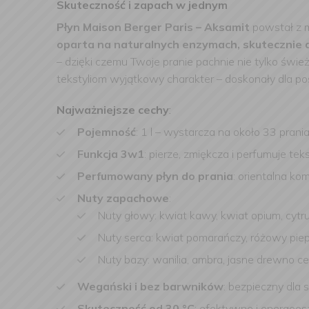
Skuteczność i zapach w jednym
Płyn Maison Berger Paris – Aksamit
powstał z 
oparta na naturalnych enzymach, skutecznie d
– dzięki czemu Twoje pranie pachnie nie tylko śwież
tekstyliom wyjątkowy charakter – doskonały dla poś
Najważniejsze cechy
:
Pojemność
: 1 l – wystarcza na około 33 prani
Funkcja 3w1
: pierze, zmiękcza i perfumuje teks
Perfumowany płyn do prania
: orientalna k
Nuty zapachowe
:
Nuty głowy: kwiat kawy, kwiat opium, cytr
Nuty serca: kwiat pomarańczy, różowy pie
Nuty bazy: wanilia, ambra, jasne drewno 
Wegański i bez barwników
: bezpieczny dla s
Skuteczność od 30 °C
: efektywne i energoos