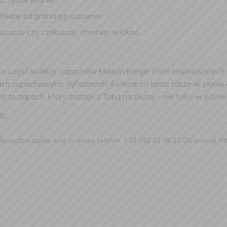
lniany od prania po suszenie
łuszczu czy czekolady, chroniąc włókna
, to część kolekcji zapachów Maison Berger Paris inspirowanych
h zapachowych, dyfuzorach, świecach i teraz także w płynie d
to zapach, który zostaje z Tobą na dłużej – nie tylko w powiet
UE:
urgtheroulde, kraj: Francja, telefon: +33 (0)2 32 96 22 00, e-mail: ht