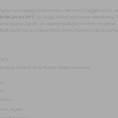
myślą o wymagających tkaninach i miłośnikach wyjątkowych 
ziała już od 30°C
, usuwając nawet uporczywe zabrudzenia. 
o po wyjęciu z pralki, ale również podczas suszenia i noszenia.
cieli, ubrań czy ręczników, które chcesz rozpieszczać w każdy
a
tylia
ompozycja Aksamit otula tkaniny elegancką wonią
usy
prz
cedrowe
kóry i tkanin
zczędne pranie