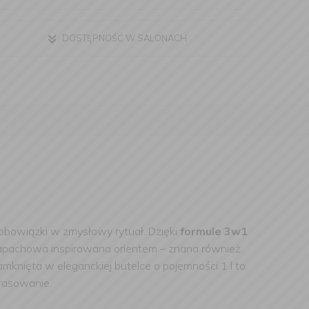
DOSTĘPNOŚĆ W SALONACH
 obowiązki w zmysłowy rytuał. Dzięki
formule 3w1
apachowa inspirowana orientem – znana również
amknięta w eleganckiej butelce o pojemności 1 l to
prasowanie.