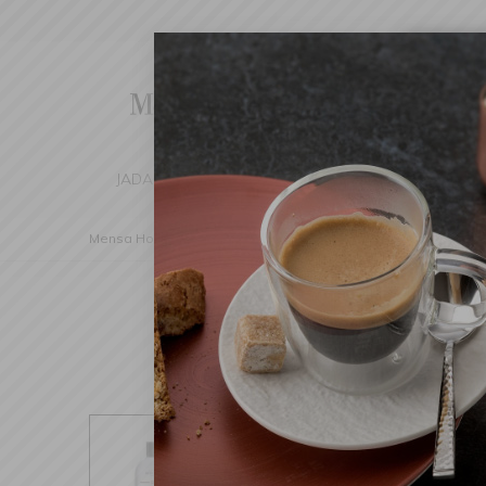
Cha
We've d
switch 
JADALNIA
KUCHNIA
DOM
DEK
Mensa Home
Dom
Pralnia
Akcesoria
Płyn do pra