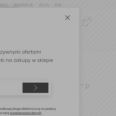
ANDS
INSPIRACJE
BLOG
B2B
Zamknij
×
0
Zaloguj się
ke to
OMOCJE
uzywnymi ofertami
English
ki
na zakupy w sklepie
aison Berger Paris
łyn do prania 3w1 "Aksamit" 1l
ndlowej droga elektroniczną na podany
tyczącą
przetwarzania danych