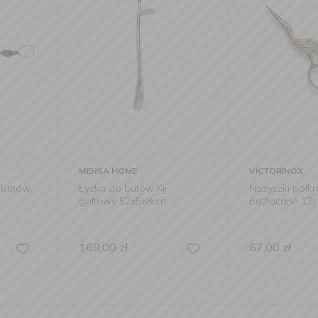
VICTORINOX
MENSA HO
Kij
Nożyczki półkrawieckie
Stojak na 
8cm
pozłacane 12cm
45x26x10
67,00
zł
899,00
zł