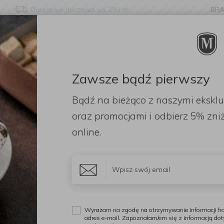
Darmowa dostawa od 299 zł
BR
nge language?
etected that your browser language is not Polish. Would you li
to the English version of our website?
Zawsze bądź pierwszy
ORACJE
ZAPACHY
DODATKI
OGRÓD
PR
Bądź na bieżąco z naszymi ekskl
Stay here
Switch to 
nia 3w1 "Aksamit" 1l
oraz promocjami i odbierz
5% zniż
online.
M
P
Wyrażam na zgodę na otrzymywanie informacji ha
adres e-mail. Zapoznałam/em się z informacją do