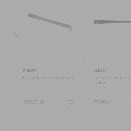
ALESSI
MENSA HOME
dsore
Łyżka Germano do butów
Łyżka do butów 
czarna
golfowy 52x5x
77,90
zł
169,00
zł