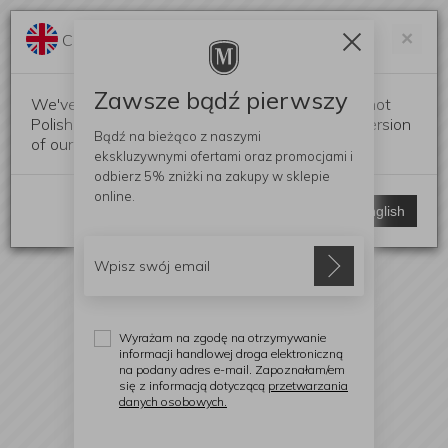
Darmowa dostawa od 299 zł
Zam
×
Change language?
0
0
Zawsze bądź pierwszy
We've detected that your browser language is not
Polish. Would you like to switch to the English version
Bądź na bieżąco z naszymi
of our website?
ekskluzywnymi ofertami
oraz promocjami i
odbierz
5% zniżki
na zakupy w sklepie
online.
Stay here
Switch to English
Wyrażam na zgodę na otrzymywanie
informacji handlowej droga elektroniczną
na podany adres e-mail. Zapoznałam/em
się z informacją dotyczącą
przetwarzania
danych osobowych.