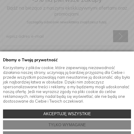
Bądź na bieżąco z naszymi ekskluzywnymi ofertami oraz
promocjami.
Szczegóły odnośnie newslettera
znajdziesz tutaj.
Wyrażam zgodę na otrzymywanie informacji handlowej drogą
Dbamy o Twoją prywatność
elektroniczną na podany adres e-mail.
Korzystamy z plików cookie, które zapewniają niezawodność
działania naszej strony, uczyniają ją bardziej przyjazną dla Ciebie i
przede wszystkim pozwalają nam nieustannie ją doskonalić, aby była
jak najbardziej łatwa w obsłudze. Dzięki nim zobaczysz
Informacje
spersonalizowane treści i reklamy, a my będziemy mogli udoskonalać
naszą ofertę. Jeśli nie wyrazisz zgody na pliki cookie do celów
reklamowych, reklamy nadal będą się wyświetlać, ale nie będą one
dostosowane do Ciebie i Twoich oczekiwań.
© Copyright by
MensaHome.eu
| 2026 All Rights Reserved.
AKCEPTUJĘ WSZYSTKIE
Akcesoria kuchenne w sklepie internetowym MensaHome.eu
TYLKO WYMAGANE
Projekt i oprogramowanie sklepu:
ebexo