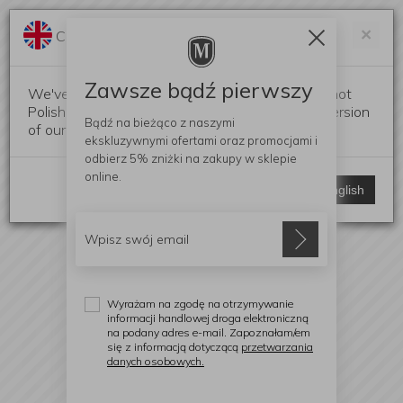
Darmowa dostawa od 299 zł
Zam
×
Change language?
0
0
Zawsze bądź pierwszy
We've detected that your browser language is not
Polish. Would you like to switch to the English version
Bądź na bieżąco z naszymi
of our website?
ekskluzywnymi ofertami
oraz promocjami i
odbierz
5% zniżki
na zakupy w sklepie
online.
Stay here
Switch to English
Wyrażam na zgodę na otrzymywanie
informacji handlowej droga elektroniczną
na podany adres e-mail. Zapoznałam/em
się z informacją dotyczącą
przetwarzania
danych osobowych.