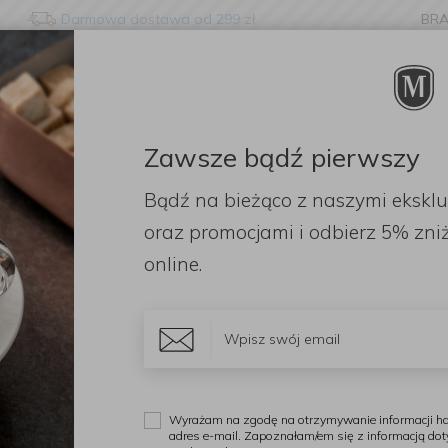
Darmowa dostawa od 299 zł
BR
nge language?
etected that your browser language is not Polish. Would you li
to the English version of our website?
Zawsze bądź pierwszy
ORACJE
ZAPACHY
DODATKI
OGRÓD
PR
Bądź na bieżąco z naszymi ekskl
Stay here
Switch to 
e do zapiekania
Naczynia do serwowania
Naczynie do zapiekania 
oraz promocjami i odbierz
5% zniż
online.
M
N
p
Wyrażam na zgodę na otrzymywanie informacji ha
adres e-mail. Zapoznałam/em się z informacją do