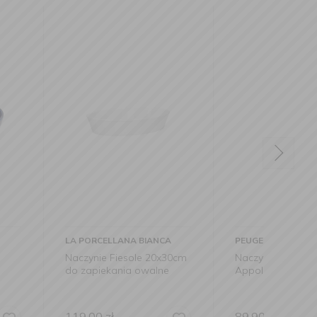
LANA BIANCA
PEUGEOT
LA PO
iesole 20x30cm
Naczynie ceramiczne
Naczy
ania owalne
Appolia 22x12cm Slate
do za
89,90
zł
64,9