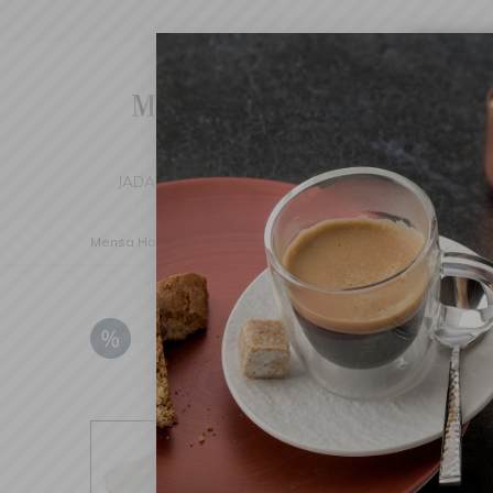
Cha
We've d
switch 
JADALNIA
KUCHNIA
DOM
DEK
Mensa Home
Kuchnia
Pieczenie
Naczynia ceramiczn