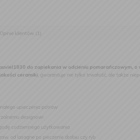
Opinie klientów (1)
auviel1830 do zapiekania w odcieniu pomarańczowym, o
akości ceramiki
, gwarantuje nie tylko trwałość, ale także ni
nałego upieczenia potraw
arzalnemu designowi
ygodę codziennego użytkowania
w, od lasagne po pieczenie drobiu czy ryb