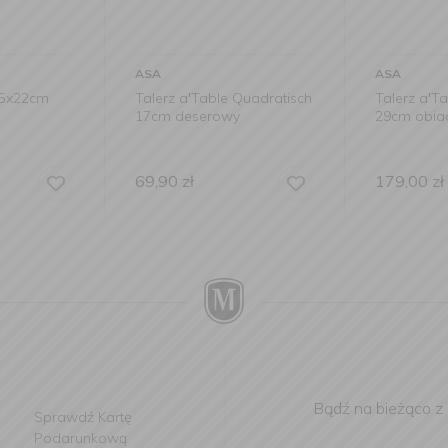
ASA
ASA
15x22cm
Talerz a'Table Quadratisch
Talerz a'T
17cm deserowy
29cm obi
69,90
zł
179,00
zł
Bądź na bieżąco z
Sprawdź Kartę
Podarunkową