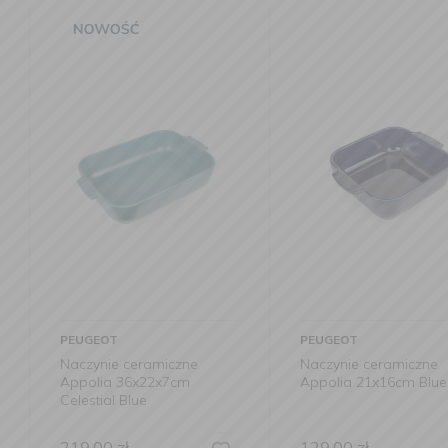
PEUGEOT
LA PORCEL
iczne
Naczynie ceramiczne
Naczynie F
x7cm
Appolia 21x16cm Blue
do zapiek
129,00
zł
119,00
zł