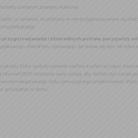
yrazistemu pomarańczowemu kolorowi
epła, co sprawia, że potrawy w nim przygotowywane są smaczn
nną pielęgnację.
do przygotowywania różnorodnych potraw, począwszy od l
tkowego charakteru, sprawiając, że stanie się ono nie tylko
j jakości, które zyskały uznanie szefów kuchni na całym świe
aj Mauviel1830 rozszerza swój zasięg, aby dostarczyć swoje 
wocem eleganckiego stylu i precyzyjnego projektowania, któr
tów gotowania w domu.