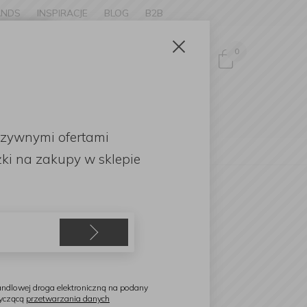
ANDS
INSPIRACJE
BLOG
B2B
Zamknij
×
0
Zaloguj się
ke to
OMOCJE
uzywnymi ofertami
English
pomarańczowe L
ki
na zakupy w sklepie
auviel1830
aczynie do zapiekania
omarańczowe L
ndlowej droga elektroniczną na podany
tyczącą
przetwarzania danych