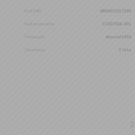
Kod EAN
4894871017290
Kod producenta
CC007006-001
Producent
Mauviel1830
Gwarancja
2 lata
Z