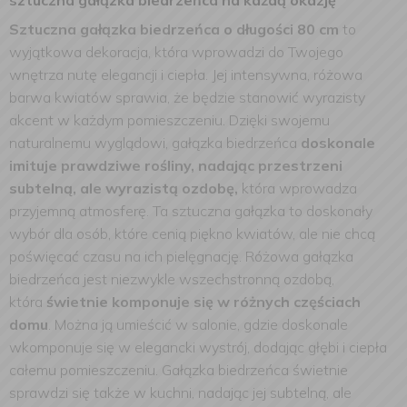
sztuczna gałązka biedrzeńca na każdą okazję
Sztuczna gałązka biedrzeńca o długości 80 cm
to
wyjątkowa dekoracja, która wprowadzi do Twojego
wnętrza nutę elegancji i ciepła. Jej intensywna, różowa
barwa kwiatów sprawia, że będzie stanowić wyrazisty
akcent w każdym pomieszczeniu. Dzięki swojemu
naturalnemu wyglądowi, gałązka biedrzeńca
doskonale
imituje prawdziwe rośliny, nadając przestrzeni
subtelną, ale wyrazistą ozdobę,
która wprowadza
przyjemną atmosferę. Ta sztuczna gałązka to doskonały
wybór dla osób, które cenią piękno kwiatów, ale nie chcą
poświęcać czasu na ich pielęgnację.
Różowa gałązka
biedrzeńca jest niezwykle wszechstronną ozdobą,
która
świetnie komponuje się w różnych częściach
domu
. Można ją umieścić w salonie, gdzie doskonale
wkomponuje się w elegancki wystrój, dodając głębi i ciepła
całemu pomieszczeniu. Gałązka biedrzeńca świetnie
sprawdzi się także w kuchni, nadając jej subtelną, ale