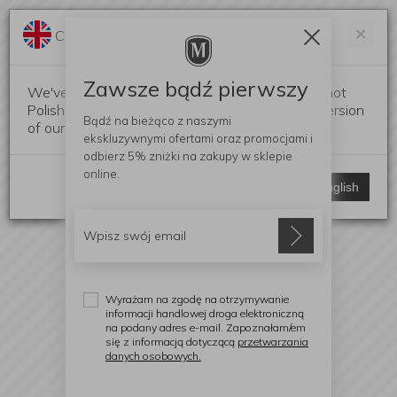
Darmowa dostawa od 299 zł
Zam
×
Change language?
0
0
Zawsze bądź pierwszy
We've detected that your browser language is not
Polish. Would you like to switch to the English version
Bądź na bieżąco z naszymi
of our website?
ekskluzywnymi ofertami
oraz promocjami i
odbierz
5% zniżki
na zakupy w sklepie
online.
Stay here
Switch to English
Wyrażam na zgodę na otrzymywanie
informacji handlowej droga elektroniczną
na podany adres e-mail. Zapoznałam/em
się z informacją dotyczącą
przetwarzania
danych osobowych.