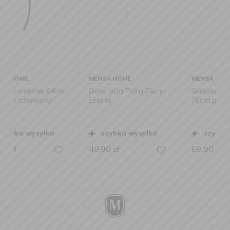
MENSA HOME
MENSA HOME
cm
Dekoracja Pióra 75cm
Gałązka z jagodami
czarne
75cm pink
szybka wysyłka
szybka wysyłka
49,90
zł
69,90
zł