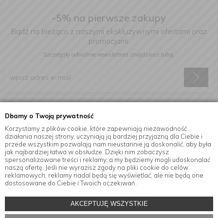
-5% na pierwsze zakupy
Bądź na bieżąco z naszymi ekskluzywnymi ofertami oraz
promocjami.
Szczegóły odnośnie newslettera
znajdziesz tutaj.
Wyrażam zgodę na otrzymywanie informacji handlowej drogą
Dbamy o Twoją prywatność
elektroniczną na podany adres e-mail.
Korzystamy z plików cookie, które zapewniają niezawodność
działania naszej strony, uczyniają ją bardziej przyjazną dla Ciebie i
przede wszystkim pozwalają nam nieustannie ją doskonalić, aby była
jak najbardziej łatwa w obsłudze. Dzięki nim zobaczysz
Informacje
spersonalizowane treści i reklamy, a my będziemy mogli udoskonalać
naszą ofertę. Jeśli nie wyrazisz zgody na pliki cookie do celów
reklamowych, reklamy nadal będą się wyświetlać, ale nie będą one
dostosowane do Ciebie i Twoich oczekiwań.
© Copyright by
MensaHome.eu
| 2026 All Rights Reserved.
AKCEPTUJĘ WSZYSTKIE
Akcesoria kuchenne w sklepie internetowym MensaHome.eu