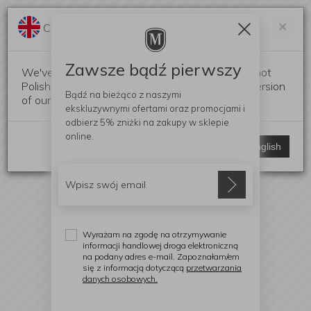
Darmowa dostawa od 299 zł
Zam
×
Change language?
0
0
Zawsze bądź pierwszy
We've detected that your browser language is not
Polish. Would you like to switch to the English version
Bądź na bieżąco z naszymi
of our website?
ekskluzywnymi ofertami
oraz promocjami i
odbierz
5% zniżki
na zakupy w sklepie
online.
Stay here
Switch to English
Wyrażam na zgodę na otrzymywanie
informacji handlowej droga elektroniczną
na podany adres e-mail. Zapoznałam/em
się z informacją dotyczącą
przetwarzania
danych osobowych.