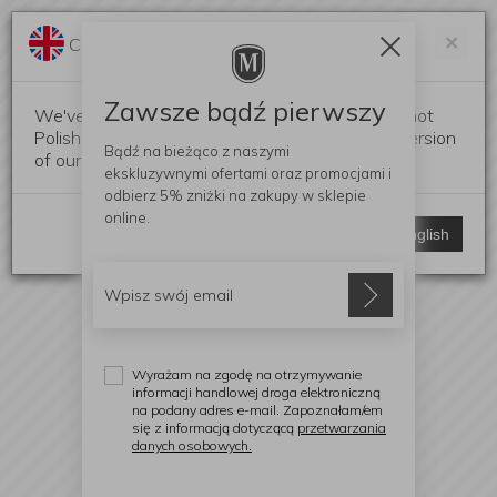
Darmowa dostawa od 299 zł
Zam
×
Change language?
0
0
Zawsze bądź pierwszy
We've detected that your browser language is not
Polish. Would you like to switch to the English version
Bądź na bieżąco z naszymi
of our website?
ekskluzywnymi ofertami
oraz promocjami i
odbierz
5% zniżki
na zakupy w sklepie
online.
Stay here
Switch to English
Wyrażam na zgodę na otrzymywanie
informacji handlowej droga elektroniczną
na podany adres e-mail. Zapoznałam/em
się z informacją dotyczącą
przetwarzania
danych osobowych.