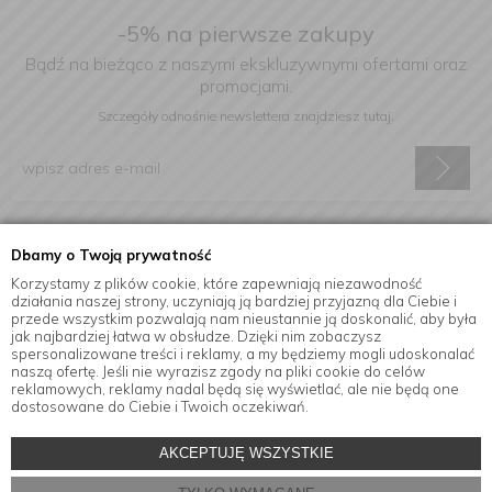
-5% na pierwsze zakupy
Bądź na bieżąco z naszymi ekskluzywnymi ofertami oraz
promocjami.
Szczegóły odnośnie newslettera
znajdziesz tutaj.
Wyrażam zgodę na otrzymywanie informacji handlowej drogą
Dbamy o Twoją prywatność
elektroniczną na podany adres e-mail.
Korzystamy z plików cookie, które zapewniają niezawodność
działania naszej strony, uczyniają ją bardziej przyjazną dla Ciebie i
przede wszystkim pozwalają nam nieustannie ją doskonalić, aby była
jak najbardziej łatwa w obsłudze. Dzięki nim zobaczysz
Informacje
spersonalizowane treści i reklamy, a my będziemy mogli udoskonalać
naszą ofertę. Jeśli nie wyrazisz zgody na pliki cookie do celów
reklamowych, reklamy nadal będą się wyświetlać, ale nie będą one
dostosowane do Ciebie i Twoich oczekiwań.
© Copyright by
MensaHome.eu
| 2026 All Rights Reserved.
AKCEPTUJĘ WSZYSTKIE
Akcesoria kuchenne w sklepie internetowym MensaHome.eu