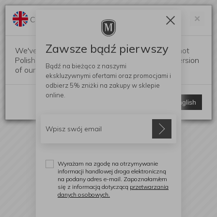
Darmowa dostawa od 299 zł
Zam
×
Change language?
0
0
Zawsze bądź pierwszy
We've detected that your browser language is not
Polish. Would you like to switch to the English version
Bądź na bieżąco z naszymi
of our website?
ekskluzywnymi ofertami
oraz promocjami i
odbierz
5% zniżki
na zakupy w sklepie
online.
Stay here
Switch to English
Wyrażam na zgodę na otrzymywanie
informacji handlowej droga elektroniczną
na podany adres e-mail. Zapoznałam/em
się z informacją dotyczącą
przetwarzania
danych osobowych.