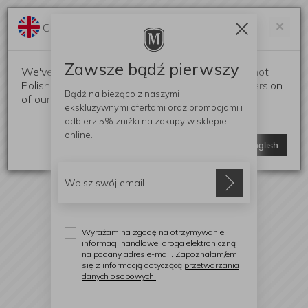
Darmowa dostawa od 299 zł
Zam
×
Change language?
0
0
Zawsze bądź pierwszy
We've detected that your browser language is not
Polish. Would you like to switch to the English version
Bądź na bieżąco z naszymi
of our website?
ekskluzywnymi ofertami
oraz promocjami i
odbierz
5% zniżki
na zakupy w sklepie
online.
Stay here
Switch to English
Wyrażam na zgodę na otrzymywanie
informacji handlowej droga elektroniczną
na podany adres e-mail. Zapoznałam/em
się z informacją dotyczącą
przetwarzania
danych osobowych.