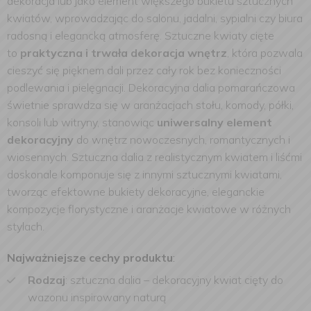
dekoracja lub jako element większego bukietu sztucznych
kwiatów, wprowadzając do salonu, jadalni, sypialni czy biura
radosną i elegancką atmosferę. Sztuczne kwiaty cięte
to
praktyczna i trwała dekoracja wnętrz
, która pozwala
cieszyć się pięknem dali przez cały rok bez konieczności
podlewania i pielęgnacji. Dekoracyjna dalia pomarańczowa
świetnie sprawdza się w aranżacjach stołu, komody, półki,
konsoli lub witryny, stanowiąc
uniwersalny element
dekoracyjny
do wnętrz nowoczesnych, romantycznych i
wiosennych. Sztuczna dalia z realistycznym kwiatem i liśćmi
doskonale komponuje się z innymi sztucznymi kwiatami,
tworząc efektowne bukiety dekoracyjne, eleganckie
kompozycje florystyczne i aranżacje kwiatowe w różnych
stylach.
Najważniejsze cechy produktu
:
Rodzaj
: sztuczna dalia – dekoracyjny kwiat cięty do
wazonu inspirowany naturą