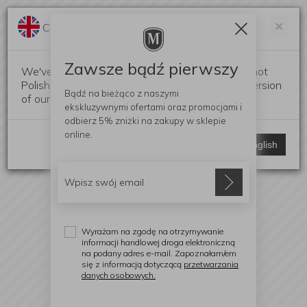
Darmowa dostawa od 299 zł
Zam
×
Change language?
0
0
Zawsze bądź pierwszy
We've detected that your browser language is not
Polish. Would you like to switch to the English version
Bądź na bieżąco z naszymi
of our website?
ekskluzywnymi ofertami
oraz promocjami i
odbierz
5% zniżki
na zakupy w sklepie
online.
Stay here
Switch to English
Wyrażam na zgodę na otrzymywanie
informacji handlowej droga elektroniczną
na podany adres e-mail. Zapoznałam/em
się z informacją dotyczącą
przetwarzania
danych osobowych.