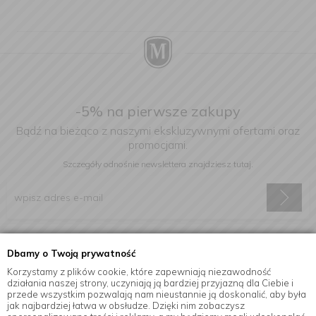
-5% na pierwsze zakupy
Bądź na bieżąco z naszymi ekskluzywnymi ofertami oraz
promocjami.
Szczegóły odnośnie newslettera
znajdziesz tutaj.
Wyrażam zgodę na otrzymywanie informacji handlowej drogą
Dbamy o Twoją prywatność
elektroniczną na podany adres e-mail.
Korzystamy z plików cookie, które zapewniają niezawodność
działania naszej strony, uczyniają ją bardziej przyjazną dla Ciebie i
przede wszystkim pozwalają nam nieustannie ją doskonalić, aby była
jak najbardziej łatwa w obsłudze. Dzięki nim zobaczysz
Informacje