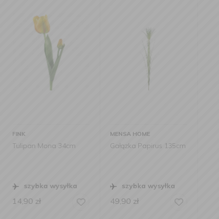
MENSA HOME
MENSA HOME
m
Gałązka Papirus 135cm
Sztuczny hiacynt 68cm
żółty
ka
szybka wysyłka
szybka wysyłka
49,90
zł
24,90
zł