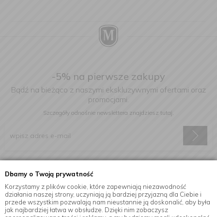
-5% na pierwsze zakupy
Bądź na bieżąco z naszymi ekskluzywnymi ofertami oraz
promocjami.
Szczegóły odnośnie newslettera
znajdziesz tutaj.
Wyrażam zgodę na otrzymywanie informacji handlowej drogą
Dbamy o Twoją prywatność
elektroniczną na podany adres e-mail.
Korzystamy z plików cookie, które zapewniają niezawodność
działania naszej strony, uczyniają ją bardziej przyjazną dla Ciebie i
przede wszystkim pozwalają nam nieustannie ją doskonalić, aby była
jak najbardziej łatwa w obsłudze. Dzięki nim zobaczysz
Informacje