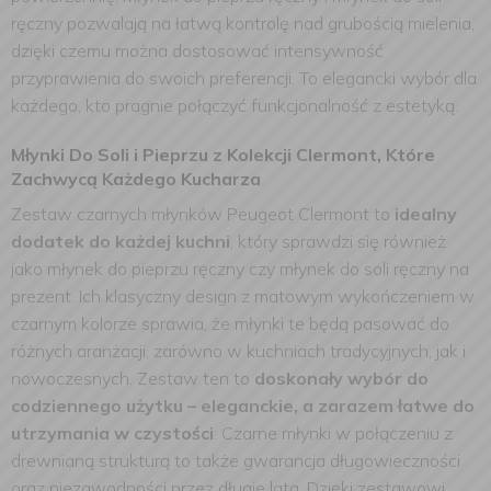
ręczny pozwalają na łatwą kontrolę nad grubością mielenia,
dzięki czemu można dostosować intensywność
przyprawienia do swoich preferencji. To elegancki wybór dla
każdego, kto pragnie połączyć funkcjonalność z estetyką.
Młynki Do Soli i Pieprzu z Kolekcji Clermont, Które
Zachwycą Każdego Kucharza
Zestaw czarnych młynków Peugeot Clermont to
idealny
dodatek do każdej kuchni
, który sprawdzi się również
jako młynek do pieprzu ręczny czy młynek do soli ręczny na
prezent. Ich klasyczny design z matowym wykończeniem w
czarnym kolorze sprawia, że młynki te będą pasować do
różnych aranżacji, zarówno w kuchniach tradycyjnych, jak i
nowoczesnych. Zestaw ten to
doskonały wybór do
codziennego użytku – eleganckie, a zarazem łatwe do
utrzymania w czystości
. Czarne młynki w połączeniu z
drewnianą strukturą to także gwarancja długowieczności
oraz niezawodności przez długie lata. Dzięki zestawowi