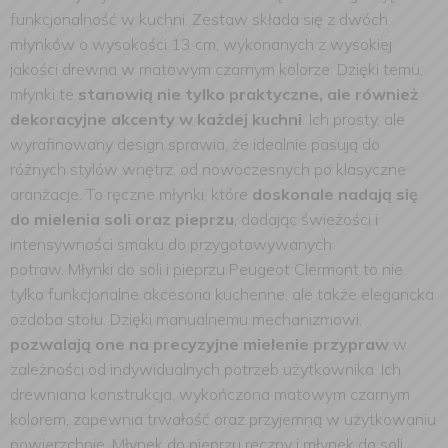
funkcjonalność w kuchni. Zestaw składa się z dwóch
młynków o wysokości 13 cm, wykonanych z wysokiej
jakości drewna w matowym czarnym kolorze. Dzięki temu,
młynki te
stanowią nie tylko praktyczne, ale również
dekoracyjne akcenty w każdej kuchni
. Ich prosty, ale
wyrafinowany design sprawia, że idealnie pasują do
różnych stylów wnętrz, od nowoczesnych po klasyczne
aranżacje. To ręczne młynki, które
doskonale nadają się
do mielenia soli oraz pieprzu
, dodając świeżości i
intensywności smaku do przygotowywanych
potraw.
Młynki do soli i pieprzu Peugeot Clermont to nie
tylko funkcjonalne akcesoria kuchenne, ale także elegancka
ozdoba stołu. Dzięki manualnemu mechanizmowi,
pozwalają one na precyzyjne mielenie przypraw
w
zależności od indywidualnych potrzeb użytkownika. Ich
drewniana konstrukcja, wykończona matowym czarnym
kolorem, zapewnia trwałość oraz przyjemną w użytkowaniu
powierzchnię. Młynek do pieprzu ręczny i młynek do soli