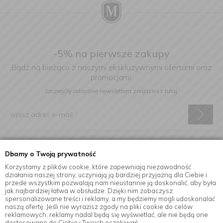
-5% na pierwsze zakupy
Bądź na bieżąco z naszymi ekskluzywnymi ofertami oraz
promocjami.
Szczegóły odnośnie newslettera
znajdziesz tutaj.
Wyrażam zgodę na otrzymywanie informacji handlowej drogą
Dbamy o Twoją prywatność
elektroniczną na podany adres e-mail.
Korzystamy z plików cookie, które zapewniają niezawodność
działania naszej strony, uczyniają ją bardziej przyjazną dla Ciebie i
przede wszystkim pozwalają nam nieustannie ją doskonalić, aby była
jak najbardziej łatwa w obsłudze. Dzięki nim zobaczysz
Informacje
spersonalizowane treści i reklamy, a my będziemy mogli udoskonalać
naszą ofertę. Jeśli nie wyrazisz zgody na pliki cookie do celów
reklamowych, reklamy nadal będą się wyświetlać, ale nie będą one
dostosowane do Ciebie i Twoich oczekiwań.