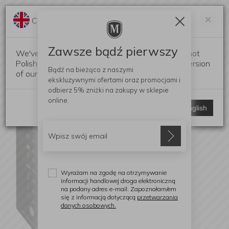
Darmowa dostawa od 299 zł
Zam
×
Change language?
0
0
Zawsze bądź pierwszy
We've detected that your browser language is not
Polish. Would you like to switch to the English version
Bądź na bieżąco z naszymi
of our website?
ekskluzywnymi ofertami
oraz promocjami i
odbierz
5% zniżki
na zakupy w sklepie
online.
Stay here
Switch to English
Wyrażam na zgodę na otrzymywanie
informacji handlowej droga elektroniczną
na podany adres e-mail. Zapoznałam/em
się z informacją dotyczącą
przetwarzania
danych osobowych.