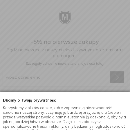
-5% na pierwsze zakupy
Bądź na bieżąco z naszymi ekskluzywnymi ofertami oraz
promocjami.
Szczegóły odnośnie newslettera
znajdziesz tutaj.
Wyrażam zgodę na otrzymywanie informacji handlowej drogą
Dbamy o Twoją prywatność
elektroniczną na podany adres e-mail.
Korzystamy z plików cookie, które zapewniają niezawodność
działania naszej strony, uczyniają ją bardziej przyjazną dla Ciebie i
przede wszystkim pozwalają nam nieustannie ją doskonalić, aby była
jak najbardziej łatwa w obsłudze. Dzięki nim zobaczysz
Informacje
spersonalizowane treści i reklamy, a my będziemy mogli udoskonalać