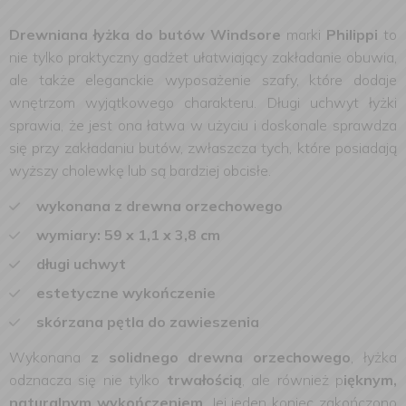
Drewniana łyżka do butów Windsore
marki
Philippi
to
nie tylko praktyczny gadżet ułatwiający zakładanie obuwia,
ale także eleganckie wyposażenie szafy, które dodaje
wnętrzom wyjątkowego charakteru.
Długi uchwyt łyżki
sprawia, że jest ona łatwa w użyciu i doskonale sprawdza
się przy zakładaniu butów, zwłaszcza tych, które posiadają
wyższy cholewkę lub są bardziej obcisłe.
wykonana z drewna orzechowego
wymiary: 59 x 1,1 x 3,8 cm
długi uchwyt
estetyczne wykończenie
skórzana pętla do zawieszenia
Wykonana
z solidnego drewna orzechowego
, łyżka
odznacza się nie tylko
trwałością
, ale również p
ięknym,
naturalnym wykończeniem
. Jej jeden koniec zakończono