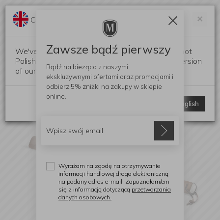
Darmowa dostawa od 299 zł
Zam
×
Change language?
0
0
Zawsze bądź pierwszy
We've detected that your browser language is not
Polish. Would you like to switch to the English version
Bądź na bieżąco z naszymi
of our website?
ekskluzywnymi ofertami
oraz promocjami i
odbierz
5% zniżki
na zakupy w sklepie
online.
Stay here
Switch to English
Wyrażam na zgodę na otrzymywanie
informacji handlowej droga elektroniczną
na podany adres e-mail. Zapoznałam/em
się z informacją dotyczącą
przetwarzania
danych osobowych.