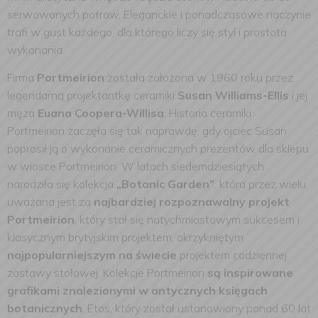
serwowanych potraw. Eleganckie i ponadczasowe naczynie
trafi w gust każdego, dla którego liczy się styl i prostota
wykonania.
Firma
Portmeirion
została założona w 1960 roku przez
legendarną projektantkę ceramiki
Susan Williams-Ellis
i jej
męża
Euana Coopera-Willisa
. Historia ceramiki
Portmeirion zaczęła się tak naprawdę, gdy ojciec Susan
poprosił ją o wykonanie ceramicznych prezentów dla sklepu
w wiosce Portmeirion. W latach siedemdziesiątych
narodziła się kolekcja
„Botanic Garden”
, która przez wielu
uważana jest za
najbardziej rozpoznawalny projekt
Portmeirion
, który stał się natychmiastowym sukcesem i
klasycznym brytyjskim projektem, okrzykniętym
najpopularniejszym na świecie
projektem codziennej
zastawy stołowej. Kolekcje Portmeirion
są inspirowane
grafikami znalezionymi w antycznych księgach
botanicznych
. Etos, który został ustanowiony ponad 60 lat