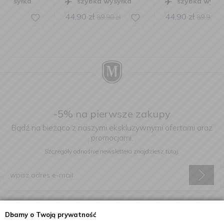
szybka wysyłka
szybka wysyłka
44,90
zł
44,90
zł
89,90
zł
89,90
zł
-5% na pierwsze zakupy
Bądź na bieżąco z naszymi ekskluzywnymi ofertami oraz
promocjami.
Szczegóły odnośnie newslettera
znajdziesz tutaj.
Wyrażam zgodę na otrzymywanie informacji handlowej drogą
Dbamy o Twoją prywatność
elektroniczną na podany adres e-mail.