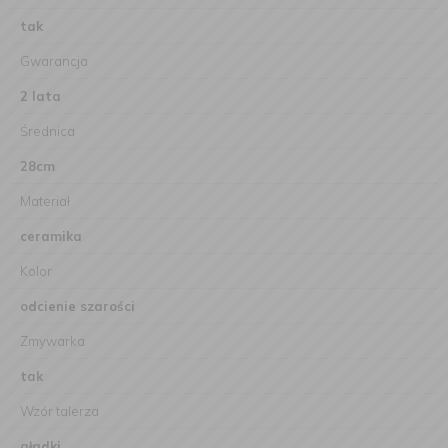
tak
Gwarancja
2 lata
Średnica
28cm
Materiał
ceramika
Kolor
odcienie szarości
Zmywarka
tak
Wzór talerza
gładki