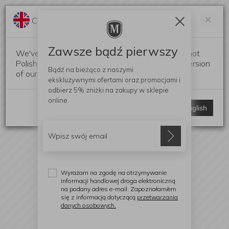
Darmowa dostawa od 299 zł
Zam
×
Change language?
0
0
Zawsze bądź pierwszy
We've detected that your browser language is not
Polish. Would you like to switch to the English version
Bądź na bieżąco z naszymi
of our website?
ekskluzywnymi ofertami
oraz promocjami i
odbierz
5% zniżki
na zakupy w sklepie
online.
Stay here
Switch to English
Wyrażam na zgodę na otrzymywanie
informacji handlowej droga elektroniczną
na podany adres e-mail. Zapoznałam/em
się z informacją dotyczącą
przetwarzania
danych osobowych.