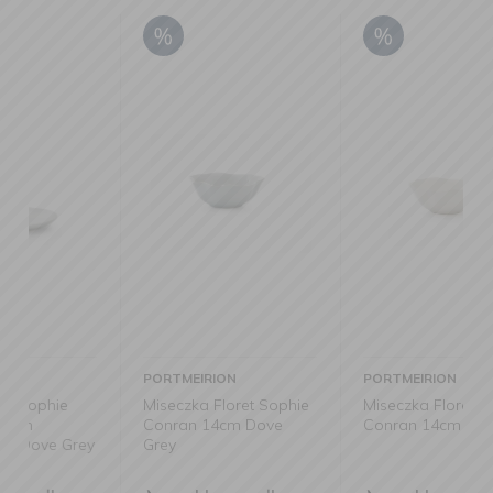
PORTMEIRION
PORTMEIRION
Miseczka Floret Sophie
Miseczka Floret Sophie
Conran 14cm Dove
Conran 14cm Creamy
y
Grey