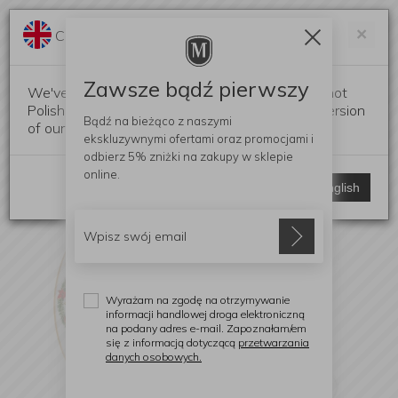
Darmowa dostawa od 299 zł
Zam
×
Change language?
0
0
Zawsze bądź pierwszy
We've detected that your browser language is not
Polish. Would you like to switch to the English version
Bądź na bieżąco z naszymi
of our website?
ekskluzywnymi ofertami
oraz promocjami i
odbierz
5% zniżki
na zakupy w sklepie
online.
Stay here
Switch to English
Wyrażam na zgodę na otrzymywanie
informacji handlowej droga elektroniczną
na podany adres e-mail. Zapoznałam/em
się z informacją dotyczącą
przetwarzania
danych osobowych.