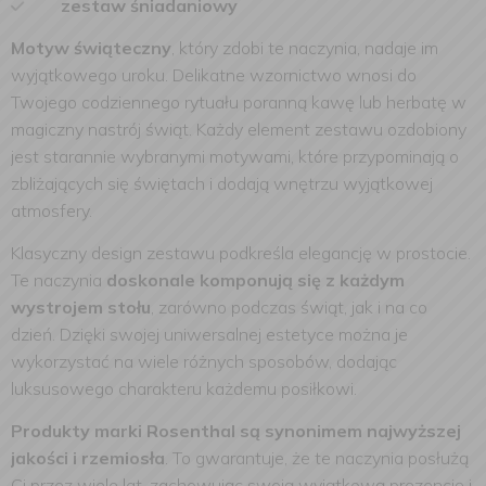
zestaw śniadaniowy
Motyw świąteczny
, który zdobi te naczynia, nadaje im
wyjątkowego uroku. Delikatne wzornictwo wnosi do
Twojego codziennego rytuału poranną kawę lub herbatę w
magiczny nastrój świąt. Każdy element zestawu ozdobiony
jest starannie wybranymi motywami, które przypominają o
zbliżających się świętach i dodają wnętrzu wyjątkowej
atmosfery.
Klasyczny design zestawu podkreśla elegancję w prostocie.
Te naczynia
doskonale komponują się z każdym
wystrojem stołu
, zarówno podczas świąt, jak i na co
dzień. Dzięki swojej uniwersalnej estetyce można je
wykorzystać na wiele różnych sposobów, dodając
luksusowego charakteru każdemu posiłkowi.
Produkty marki Rosenthal są synonimem najwyższej
jakości i rzemiosła
. To gwarantuje, że te naczynia posłużą
Ci przez wiele lat, zachowując swoją wyjątkową prezencję i