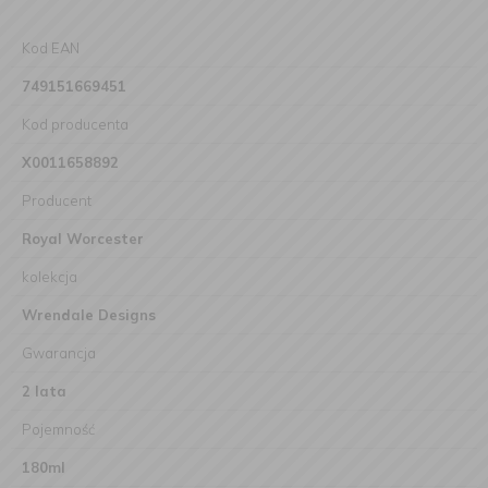
Kod EAN
749151669451
Kod producenta
X0011658892
Producent
Royal Worcester
kolekcja
Wrendale Designs
Gwarancja
2 lata
Pojemność
180ml