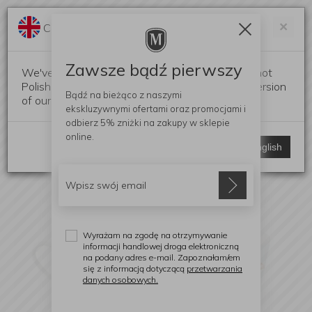
Darmowa dostawa od 299 zł
Zam
×
Change language?
0
0
Zawsze bądź pierwszy
We've detected that your browser language is not
Polish. Would you like to switch to the English version
Bądź na bieżąco z naszymi
of our website?
ekskluzywnymi ofertami
oraz promocjami i
odbierz
5% zniżki
na zakupy w sklepie
online.
Stay here
Switch to English
Wyrażam na zgodę na otrzymywanie
informacji handlowej droga elektroniczną
na podany adres e-mail. Zapoznałam/em
się z informacją dotyczącą
przetwarzania
danych osobowych.