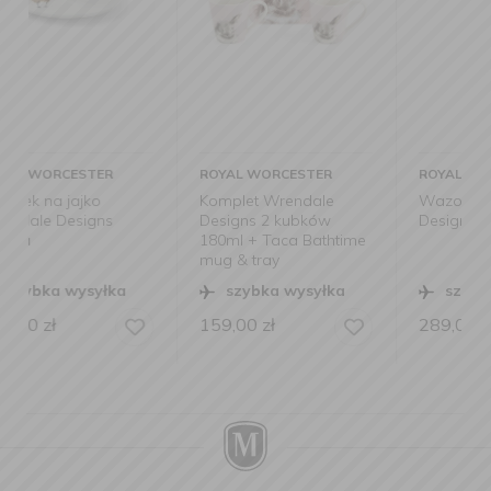
ROYAL WORCESTER
ROYAL WORCESTER
Komplet Wrendale
Wazon Wrendale
Designs 2 kubków
Design 20cm daisy coo
180ml + Taca Bathtime
mug & tray
szybka wysyłka
szybka wysyłka
159,00
zł
289,00
zł