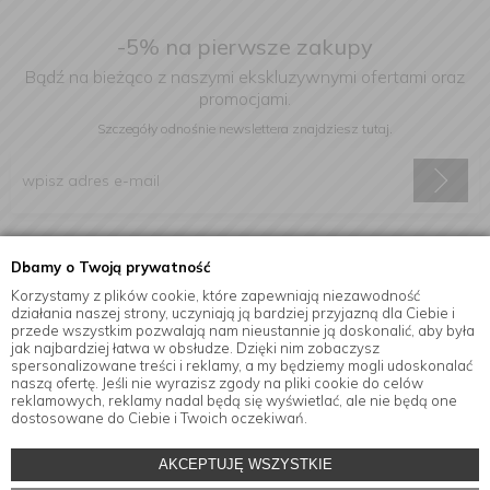
-5% na pierwsze zakupy
Bądź na bieżąco z naszymi ekskluzywnymi ofertami oraz
promocjami.
Szczegóły odnośnie newslettera
znajdziesz tutaj.
Wyrażam zgodę na otrzymywanie informacji handlowej drogą
Dbamy o Twoją prywatność
elektroniczną na podany adres e-mail.
Korzystamy z plików cookie, które zapewniają niezawodność
działania naszej strony, uczyniają ją bardziej przyjazną dla Ciebie i
przede wszystkim pozwalają nam nieustannie ją doskonalić, aby była
jak najbardziej łatwa w obsłudze. Dzięki nim zobaczysz
Informacje
spersonalizowane treści i reklamy, a my będziemy mogli udoskonalać
naszą ofertę. Jeśli nie wyrazisz zgody na pliki cookie do celów
reklamowych, reklamy nadal będą się wyświetlać, ale nie będą one
dostosowane do Ciebie i Twoich oczekiwań.
© Copyright by
MensaHome.eu
| 2026 All Rights Reserved.
AKCEPTUJĘ WSZYSTKIE
Akcesoria kuchenne w sklepie internetowym MensaHome.eu