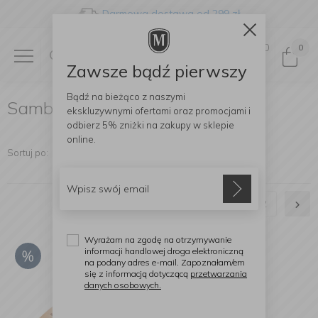
Darmowa dostawa od 299 zł
0
0
Zawsze bądź pierwszy
Bądź na bieżąco z naszymi
Sambonet narzędzia kuchenne
ekskluzywnymi ofertami
oraz promocjami i
odbierz
5% zniżki
na zakupy w sklepie
online.
Sortuj po:
1
2
Wyrażam na zgodę na otrzymywanie
informacji handlowej droga elektroniczną
na podany adres e-mail. Zapoznałam/em
się z informacją dotyczącą
przetwarzania
danych osobowych.