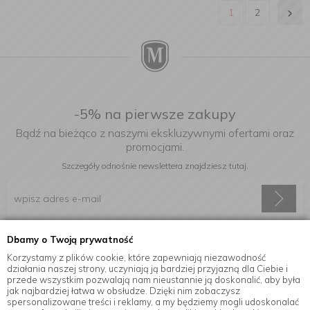
1
2
-5% na pierwsze zakupy
Bądź na bieżąco z naszymi ekskluzywnymi ofertami oraz
promocjami.
Szczegóły odnośnie newslettera
znajdziesz tutaj.
Dbamy o Twoją prywatność
Wyrażam zgodę na otrzymywanie informacji handlowej drogą
elektroniczną na podany adres e-mail.
Korzystamy z plików cookie, które zapewniają niezawodność
działania naszej strony, uczyniają ją bardziej przyjazną dla Ciebie i
przede wszystkim pozwalają nam nieustannie ją doskonalić, aby była
jak najbardziej łatwa w obsłudze. Dzięki nim zobaczysz
spersonalizowane treści i reklamy, a my będziemy mogli udoskonalać
Informacje