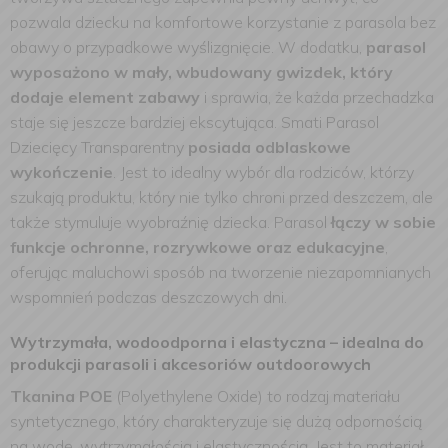
pozwala dziecku na komfortowe korzystanie z parasola bez
obawy o przypadkowe wyślizgnięcie. W dodatku,
parasol
wyposażono w mały, wbudowany gwizdek, który
dodaje element zabawy
i sprawia, że każda przechadzka
staje się jeszcze bardziej ekscytująca.
Smati Parasol
Dziecięcy Transparentny
posiada odblaskowe
wykończenie
. Jest to idealny wybór dla rodziców, którzy
szukają produktu, który nie tylko chroni przed deszczem, ale
także stymuluje wyobraźnię dziecka. Parasol
łączy w sobie
funkcje ochronne, rozrywkowe oraz edukacyjne
,
oferując maluchowi sposób na tworzenie niezapomnianych
wspomnień podczas deszczowych dni.
Wytrzymała, wodoodporna i elastyczna – idealna do
produkcji parasoli i akcesoriów outdoorowych
Tkanina POE
(Polyethylene Oxide) to rodzaj materiału
syntetycznego, który charakteryzuje się dużą odpornością
na wodę, wytrzymałością i elastycznością. Jest to materiał,