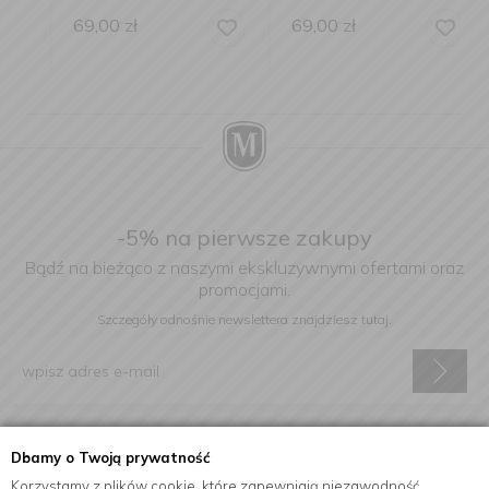
69,00
zł
69,00
zł
-5% na pierwsze zakupy
Bądź na bieżąco z naszymi ekskluzywnymi ofertami oraz
promocjami.
Szczegóły odnośnie newslettera
znajdziesz tutaj.
Wyrażam zgodę na otrzymywanie informacji handlowej drogą
Dbamy o Twoją prywatność
elektroniczną na podany adres e-mail.
Korzystamy z plików cookie, które zapewniają niezawodność