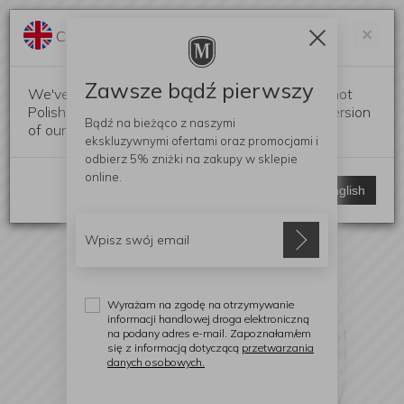
Darmowa dostawa od 299 zł
Zam
×
Change language?
0
0
Zawsze bądź pierwszy
We've detected that your browser language is not
Polish. Would you like to switch to the English version
Bądź na bieżąco z naszymi
of our website?
ekskluzywnymi ofertami
oraz promocjami i
odbierz
5% zniżki
na zakupy w sklepie
online.
Stay here
Switch to English
Wyrażam na zgodę na otrzymywanie
informacji handlowej droga elektroniczną
na podany adres e-mail. Zapoznałam/em
się z informacją dotyczącą
przetwarzania
danych osobowych.