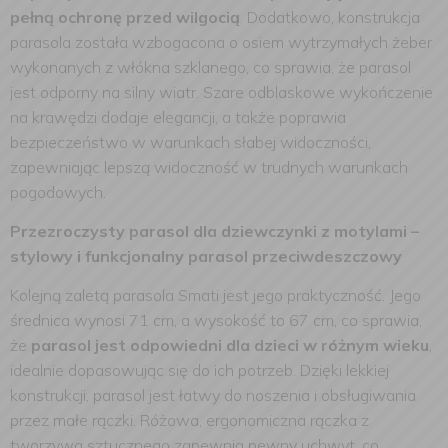
pełną ochronę przed wilgocią
. Dodatkowo, konstrukcja
parasola została wzbogacona o osiem wytrzymałych żeber
wykonanych z włókna szklanego, co sprawia, że parasol
jest odporny na silny wiatr. Szare odblaskowe wykończenie
na krawędzi dodaje elegancji, a także poprawia
bezpieczeństwo w warunkach słabej widoczności,
zapewniając lepszą widoczność w trudnych warunkach
pogodowych.
Przezroczysty parasol dla dziewczynki z motylami –
stylowy i funkcjonalny parasol przeciwdeszczowy
Kolejną zaletą parasola Smati jest jego praktyczność. Jego
średnica wynosi 71 cm, a wysokość to 67 cm, co sprawia,
że
parasol jest odpowiedni dla dzieci w różnym wieku
,
idealnie dopasowując się do ich potrzeb. Dzięki lekkiej
konstrukcji, parasol jest łatwy do noszenia i obsługiwania
przez małe rączki. Różowa, ergonomiczna rączka z
tworzywa sztucznego zapewnia pewny uchwyt, co