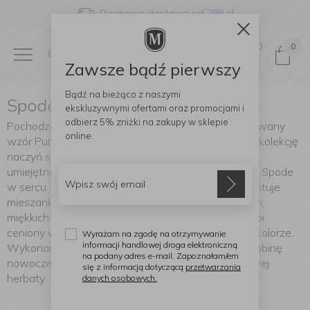
Darmowa dostawa od 299 zł
0
0
Zawsze bądź pierwszy
Bądź na bieżąco z naszymi
Spode Pure Morris
ekskluzywnymi ofertami
oraz promocjami i
odbierz
5% zniżki
na zakupy w sklepie
Pochodzący z Morris & Co, piękny, prosty i wyrafinowany
online.
wzór Pure Morris został doskonale przeniesiony na kolekcję
naczyń stołowych i upominków dzięki wiedzy i
umiejętnościom marki Spode. Wykonany w fabryce Spode
w sercu The Potteries, Pure Morris by Spode prezentuje
mieszankę dziedzictwa projektowego w subtelnych,
miękkich odcieniach szarości. Serię Pure Morris zdobi
ceniony wzór Willow Bough w delikatnym, szarym kolorze.
Wyrażam na zgodę na otrzymywanie
informacji handlowej droga elektroniczną
Wykonane w Anglii, te piękne naczynia dodają odrobinę
na podany adres e-mail. Zapoznałam/em
nowoczesnego dziedzictwa do twojej popołudniowej
się z informacją dotyczącą
przetwarzania
herbaty.
danych osobowych.