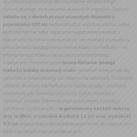
wyjątkowa propozycja dla miłośników eleganckiego i
nowoczesnego serwowania ulubionych napojów. Zestaw
składa się z dwóch przezroczystych filiżanek o
pojemności 400 ml
, wykonanych z wysokiej jakości szkła.
Materiał ten nie tylko zapewnia wyjątkową trwałość i
odporność na zmiany temperatury, ale również pozwala w
pełni docenić wygląd serwowanej kawy czy herbaty – od
intensywnego koloru napoju po kremową piankę
cappuccino. Przezroczysta
forma filiżanek dodaje
lekkości każdej aranżacji stołu
i świetnie komponuje się
zarówno z nowoczesną, jak i klasyczną zastawą. To idealne
szklanki do kawy lub herbaty na każdą okazję – zarówno
codzienną, jak i bardziej uroczystą.
Każda filiżanka z
zestawu została starannie zaprojektowana z myślą o
komforcie użytkowania –
ergonomiczny kształt dobrze
leży w dłoni, a szeroka średnica 11 cm oraz wysokość
9,5 cm
zapewniają odpowiednią pojemność do cappuccino,
latte czy innych napojów mlecznych.