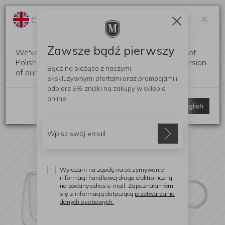
Darmowa dostawa od 299 zł
Zam
×
Change language?
0
0
Zawsze bądź pierwszy
We've detected that your browser language is not
Polish. Would you like to switch to the English version
Bądź na bieżąco z naszymi
of our website?
ekskluzywnymi ofertami
oraz promocjami i
odbierz
5% zniżki
na zakupy w sklepie
online.
Stay here
Switch to English
Wyrażam na zgodę na otrzymywanie
informacji handlowej droga elektroniczną
na podany adres e-mail. Zapoznałam/em
się z informacją dotyczącą
przetwarzania
danych osobowych.