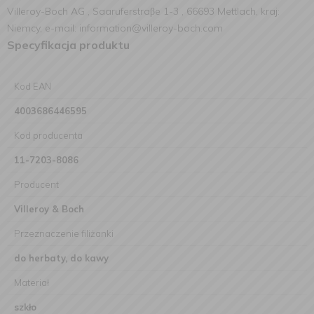
Villeroy-Boch AG , Saaruferstraβe 1-3 , 66693 Mettlach, kraj:
Niemcy, e-mail: information@villeroy-boch.com
Specyfikacja produktu
Kod EAN
4003686446595
Kod producenta
11-7203-8086
Producent
Villeroy & Boch
Przeznaczenie filiżanki
do herbaty, do kawy
Materiał
szkło