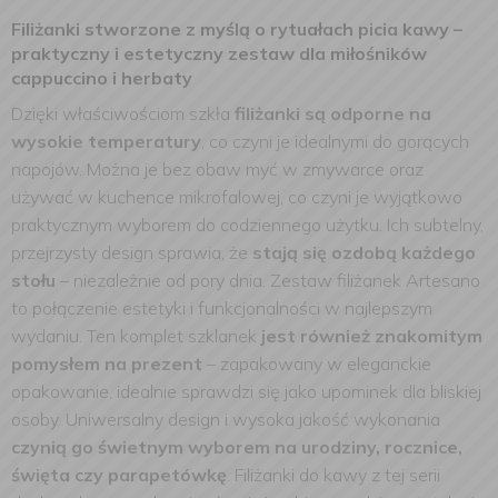
Filiżanki stworzone z myślą o rytuałach picia kawy –
praktyczny i estetyczny zestaw dla miłośników
cappuccino i herbaty
Dzięki właściwościom szkła
filiżanki są odporne na
wysokie temperatury
, co czyni je idealnymi do gorących
napojów. Można je bez obaw myć w zmywarce oraz
używać w kuchence mikrofalowej, co czyni je wyjątkowo
praktycznym wyborem do codziennego użytku. Ich subtelny,
przejrzysty design sprawia, że
stają się ozdobą każdego
stołu
– niezależnie od pory dnia. Zestaw filiżanek Artesano
to połączenie estetyki i funkcjonalności w najlepszym
wydaniu.
Ten komplet szklanek
jest również znakomitym
pomysłem na prezent
– zapakowany w eleganckie
opakowanie, idealnie sprawdzi się jako upominek dla bliskiej
osoby. Uniwersalny design i wysoka jakość wykonania
czynią go świetnym wyborem na urodziny, rocznice,
święta czy parapetówkę
. Filiżanki do kawy z tej serii